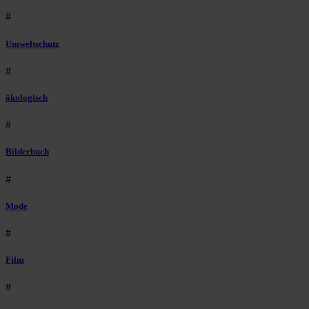
#
Umweltschutz
#
ökologisch
#
Bilderbuch
#
Mode
#
Film
#