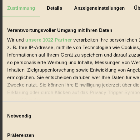
Datenschutz
Mediadaten
Zustimmung
Details
Anzeigeneinstellungen
Üb
Biorama steht für einen nachhaltigen Lebensstil und bewussten
Lebenswandel. Es ist eine moderne Plattform für Ideen, Menschen
und Produkte, ein Leitfaden im schnell wachsenden Markt des
Verantwortungsvoller Umgang mit Ihren Daten
Handels mit Bioprodukten, des Fair-Trade sowie der Branche
alternativer Energien.
Wir und
unsere 1022 Partner
verarbeiten Ihre persönlichen 
z. B. Ihre IP-Adresse, mithilfe von Technologien wie Cookies
Social Media
Informationen auf Ihrem Gerät zu speichern und darauf zuzu
22.601 Fans auf Facebook
3.415 Follower auf Twitter
so personalisierte Werbung und Inhalte, Messungen von We
Folge uns auf Instagram
Inhalten, Zielgruppenforschung sowie Entwicklung von Ange
Themen
ermöglichen. Sie entscheiden darüber, wer Ihre Daten für we
#
Zwecke nutzt. Sie können Ihre Einwilligung jederzeit über di
Bio
Erklärung oder durch Klicken auf das Privacy Trigger Symbo
oder widerrufen
#
Einwilligungsauswahl
Wenn Sie es erlauben, würden wir auch gerne:
Nachhaltigkeit
Notwendig
Informationen über Ihre geografische Lage erfassen, 
#
auf einige Meter genau sein können
Präferenzen
Ihr Gerät durch aktives Scannen nach bestimmten 
Vegan