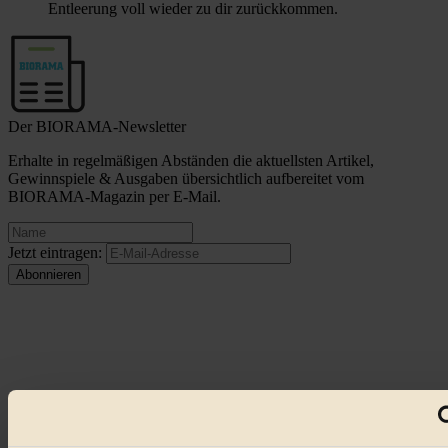
Entleerung voll wieder zu dir zurückkommen.
Der BIORAMA-Newsletter
Erhalte in regelmäßigen Abständen die aktuellsten Artikel,
Gewinnspiele & Ausgaben übersichtlich aufbereitet vom
BIORAMA-Magazin per E-Mail.
Jetzt eintragen:
© 2026 Biorama GmbH
Impressum & Disclaimer