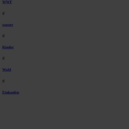
WWF
#
wasser
#
Kinder
#
Wald
#
Einkaufen