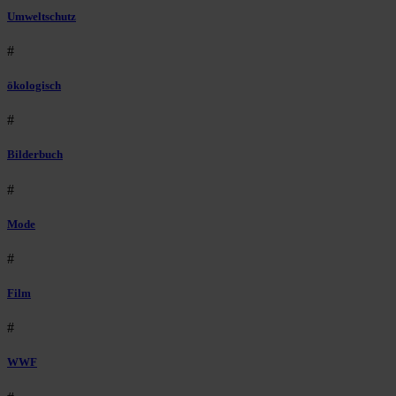
Umweltschutz
#
ökologisch
#
Bilderbuch
#
Mode
#
Film
#
WWF