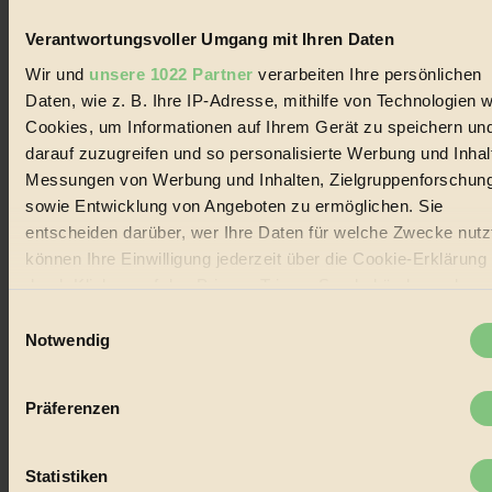
Biorama steht für einen nachhaltigen Lebensstil und bewussten
Lebenswandel. Es ist eine moderne Plattform für Ideen, Menschen
Verantwortungsvoller Umgang mit Ihren Daten
und Produkte, ein Leitfaden im schnell wachsenden Markt des
Handels mit Bioprodukten, des Fair-Trade sowie der Branche
Wir und
unsere 1022 Partner
verarbeiten Ihre persönlichen
alternativer Energien.
Daten, wie z. B. Ihre IP-Adresse, mithilfe von Technologien w
Social Media
Cookies, um Informationen auf Ihrem Gerät zu speichern un
22.601 Fans auf Facebook
darauf zuzugreifen und so personalisierte Werbung und Inhal
3.415 Follower auf Twitter
Messungen von Werbung und Inhalten, Zielgruppenforschun
Folge uns auf Instagram
Themen
sowie Entwicklung von Angeboten zu ermöglichen. Sie
#
entscheiden darüber, wer Ihre Daten für welche Zwecke nutzt
können Ihre Einwilligung jederzeit über die Cookie-Erklärung
Bio
durch Klicken auf das Privacy Trigger Symbol ändern oder
#
widerrufen
Einwilligungsauswahl
Notwendig
Nachhaltigkeit
Wenn Sie es erlauben, würden wir auch gerne:
Informationen über Ihre geografische Lage erfassen,
#
Präferenzen
welche bis auf einige Meter genau sein können
Vegan
Ihr Gerät durch aktives Scannen nach bestimmten
Merkmalen (Fingerprinting) identifizieren
Statistiken
#