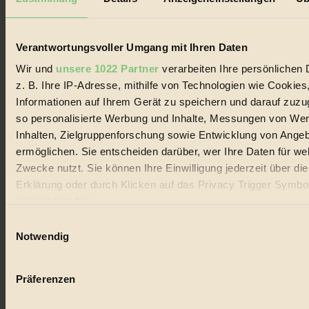
Biorama steht für einen nachhaltigen Lebensstil und bewussten
Lebenswandel. Es ist eine moderne Plattform für Ideen, Menschen
und Produkte, ein Leitfaden im schnell wachsenden Markt des
Handels mit Bioprodukten, des Fair-Trade sowie der Branche
Verantwortungsvoller Umgang mit Ihren Daten
alternativer Energien.
Wir und
unsere 1022 Partner
verarbeiten Ihre persönlichen 
Social Media
z. B. Ihre IP-Adresse, mithilfe von Technologien wie Cookies
22.601 Fans auf Facebook
Informationen auf Ihrem Gerät zu speichern und darauf zuzu
3.415 Follower auf Twitter
Folge uns auf Instagram
so personalisierte Werbung und Inhalte, Messungen von We
Themen
Inhalten, Zielgruppenforschung sowie Entwicklung von Ange
#
ermöglichen. Sie entscheiden darüber, wer Ihre Daten für we
Zwecke nutzt. Sie können Ihre Einwilligung jederzeit über di
Bio
Erklärung oder durch Klicken auf das Privacy Trigger Symbo
#
oder widerrufen
Einwilligungsauswahl
Nachhaltigkeit
Wenn Sie es erlauben, würden wir auch gerne:
Notwendig
#
Informationen über Ihre geografische Lage erfassen, 
auf einige Meter genau sein können
Vegan
Präferenzen
Ihr Gerät durch aktives Scannen nach bestimmten 
#
(Fingerprinting) identifizieren