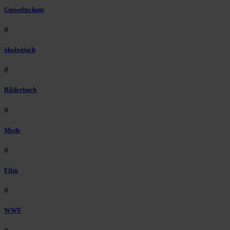
Umweltschutz
#
ökologisch
#
Bilderbuch
#
Mode
#
Film
#
WWF