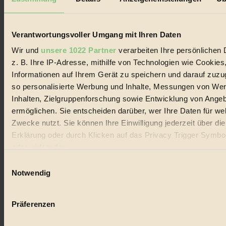
Biorama steht für einen nachhaltigen Lebensstil und bewussten
Lebenswandel. Es ist eine moderne Plattform für Ideen, Menschen
und Produkte, ein Leitfaden im schnell wachsenden Markt des
Handels mit Bioprodukten, des Fair-Trade sowie der Branche
Verantwortungsvoller Umgang mit Ihren Daten
alternativer Energien.
Wir und
unsere 1022 Partner
verarbeiten Ihre persönlichen 
Social Media
z. B. Ihre IP-Adresse, mithilfe von Technologien wie Cookies
22.601 Fans auf Facebook
Informationen auf Ihrem Gerät zu speichern und darauf zuzu
3.415 Follower auf Twitter
Folge uns auf Instagram
so personalisierte Werbung und Inhalte, Messungen von We
Themen
Inhalten, Zielgruppenforschung sowie Entwicklung von Ange
#
ermöglichen. Sie entscheiden darüber, wer Ihre Daten für we
Zwecke nutzt. Sie können Ihre Einwilligung jederzeit über di
Bio
Erklärung oder durch Klicken auf das Privacy Trigger Symbo
#
oder widerrufen
Einwilligungsauswahl
Nachhaltigkeit
Wenn Sie es erlauben, würden wir auch gerne:
Notwendig
#
Informationen über Ihre geografische Lage erfassen, 
auf einige Meter genau sein können
Vegan
Präferenzen
Ihr Gerät durch aktives Scannen nach bestimmten 
#
(Fingerprinting) identifizieren