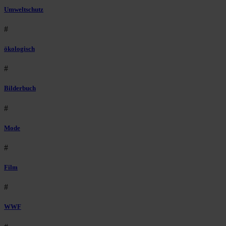
Umweltschutz
#
ökologisch
#
Bilderbuch
#
Mode
#
Film
#
WWF