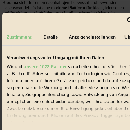
Biorama steht für einen nachhaltigen Lebensstil und bewussten
Lebenswandel. Es ist eine moderne Plattform für Ideen, Menschen
und Produkte, ein Leitfaden im schnell wachsenden Markt des
Handels mit Bioprodukten, des Fair-Trade sowie der Branche
alternativer Energien.
Social Media
Zustimmung
Details
Anzeigeneinstellungen
Üb
22.601 Fans auf Facebook
3.415 Follower auf Twitter
Folge uns auf Instagram
Themen
Verantwortungsvoller Umgang mit Ihren Daten
#
Wir und
unsere 1022 Partner
verarbeiten Ihre persönlichen 
Bio
z. B. Ihre IP-Adresse, mithilfe von Technologien wie Cookies
Informationen auf Ihrem Gerät zu speichern und darauf zuzu
#
so personalisierte Werbung und Inhalte, Messungen von We
Nachhaltigkeit
Inhalten, Zielgruppenforschung sowie Entwicklung von Ange
ermöglichen. Sie entscheiden darüber, wer Ihre Daten für we
#
Zwecke nutzt. Sie können Ihre Einwilligung jederzeit über di
Erklärung oder durch Klicken auf das Privacy Trigger Symbo
Vegan
oder widerrufen
#