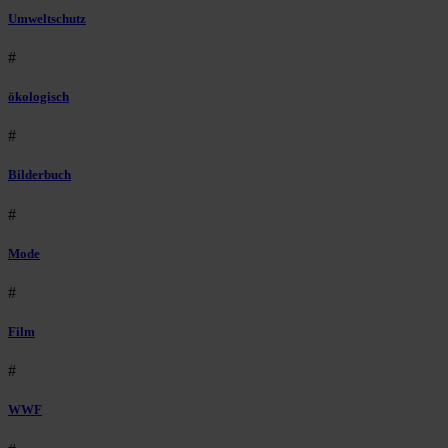
Umweltschutz
#
ökologisch
#
Bilderbuch
#
Mode
#
Film
#
WWF