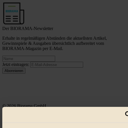
Der BIORAMA-Newsletter
Erhalte in regelmäßigen Abständen die aktuellsten Artikel,
Gewinnspiele & Ausgaben übersichtlich aufbereitet vom
BIORAMA-Magazin per E-Mail.
Jetzt eintragen:
© 2026 Biorama GmbH
Impressum & Disclaimer
Datenschutz
Mediadaten