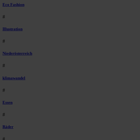
Eco Fashion
#
Illustration
#
Niederösterreich
#
klimawandel
#
Essen
#
Räder
#