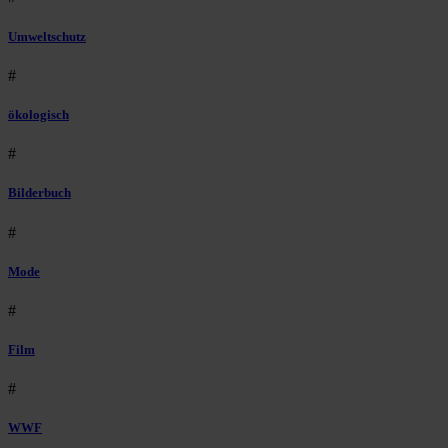
Umweltschutz
#
ökologisch
#
Bilderbuch
#
Mode
#
Film
#
WWF