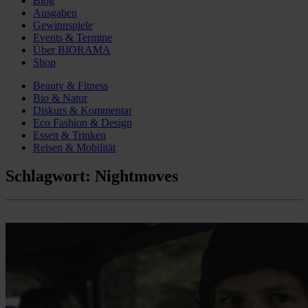
Blog
Ausgaben
Gewinnspiele
Events & Termine
Über BIORAMA
Shop
Beauty & Fitness
Bio & Natur
Diskurs & Kommentar
Eco Fashion & Design
Essen & Trinken
Reisen & Mobilität
Schlagwort:
Nightmoves