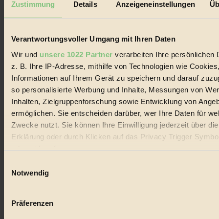
Zustimmung
Details
Anzeigeneinstellungen
Üb
Biorama steht für einen nachhaltigen Lebensstil und bewussten
Lebenswandel. Es ist eine moderne Plattform für Ideen, Menschen
und Produkte, ein Leitfaden im schnell wachsenden Markt des
Verantwortungsvoller Umgang mit Ihren Daten
Handels mit Bioprodukten, des Fair-Trade sowie der Branche
alternativer Energien.
Wir und
unsere 1022 Partner
verarbeiten Ihre persönlichen 
Social Media
z. B. Ihre IP-Adresse, mithilfe von Technologien wie Cookies
22.601 Fans auf Facebook
Informationen auf Ihrem Gerät zu speichern und darauf zuzu
3.415 Follower auf Twitter
so personalisierte Werbung und Inhalte, Messungen von We
Folge uns auf Instagram
Themen
Inhalten, Zielgruppenforschung sowie Entwicklung von Ange
#
ermöglichen. Sie entscheiden darüber, wer Ihre Daten für we
Zwecke nutzt. Sie können Ihre Einwilligung jederzeit über di
Bio
Erklärung oder durch Klicken auf das Privacy Trigger Symbo
#
oder widerrufen
Einwilligungsauswahl
Nachhaltigkeit
Wenn Sie es erlauben, würden wir auch gerne:
Notwendig
Informationen über Ihre geografische Lage erfassen, 
#
auf einige Meter genau sein können
Präferenzen
Vegan
Ihr Gerät durch aktives Scannen nach bestimmten 