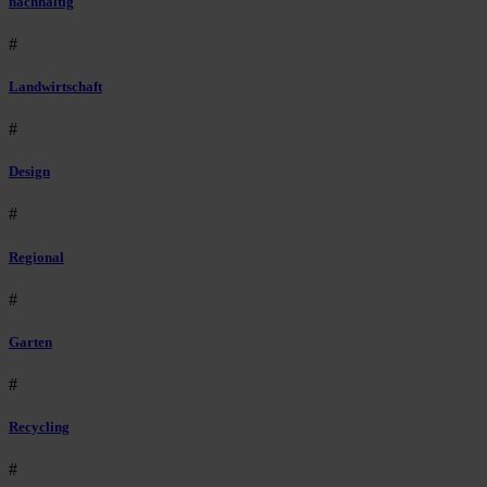
nachhaltig
#
Landwirtschaft
#
Design
#
Regional
#
Garten
#
Recycling
#