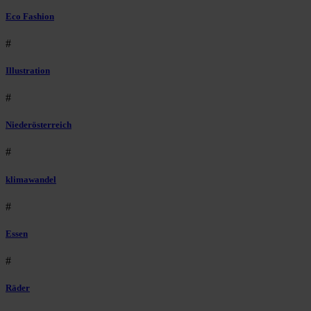
Eco Fashion
#
Illustration
#
Niederösterreich
#
klimawandel
#
Essen
#
Räder