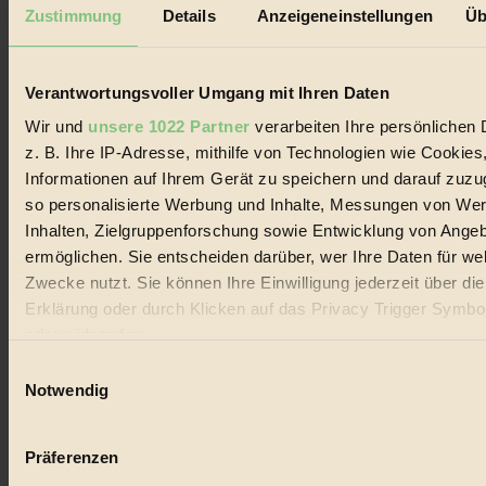
Mediadaten
Zustimmung
Details
Anzeigeneinstellungen
Üb
Biorama steht für einen nachhaltigen Lebensstil und bewussten
Lebenswandel. Es ist eine moderne Plattform für Ideen, Menschen
und Produkte, ein Leitfaden im schnell wachsenden Markt des
Verantwortungsvoller Umgang mit Ihren Daten
Handels mit Bioprodukten, des Fair-Trade sowie der Branche
alternativer Energien.
Wir und
unsere 1022 Partner
verarbeiten Ihre persönlichen 
z. B. Ihre IP-Adresse, mithilfe von Technologien wie Cookies
Social Media
22.601 Fans auf Facebook
Informationen auf Ihrem Gerät zu speichern und darauf zuzu
3.415 Follower auf Twitter
so personalisierte Werbung und Inhalte, Messungen von We
Folge uns auf Instagram
Inhalten, Zielgruppenforschung sowie Entwicklung von Ange
Themen
#
ermöglichen. Sie entscheiden darüber, wer Ihre Daten für we
Zwecke nutzt. Sie können Ihre Einwilligung jederzeit über di
Bio
Erklärung oder durch Klicken auf das Privacy Trigger Symbo
oder widerrufen
#
Einwilligungsauswahl
Nachhaltigkeit
Wenn Sie es erlauben, würden wir auch gerne:
Notwendig
Informationen über Ihre geografische Lage erfassen, 
#
auf einige Meter genau sein können
Präferenzen
Vegan
Ihr Gerät durch aktives Scannen nach bestimmten 