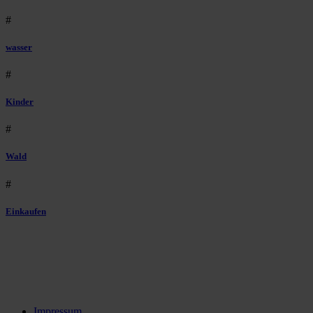
#
wasser
#
Kinder
#
Wald
#
Einkaufen
Impressum