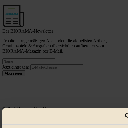
Der BIORAMA-Newsletter
Erhalte in regelmäßigen Abständen die aktuellsten Artikel,
Gewinnspiele & Ausgaben übersichtlich aufbereitet vom
BIORAMA-Magazin per E-Mail.
Jetzt eintragen:
© 2026 Biorama GmbH
Impressum & Disclaimer
Datenschutz