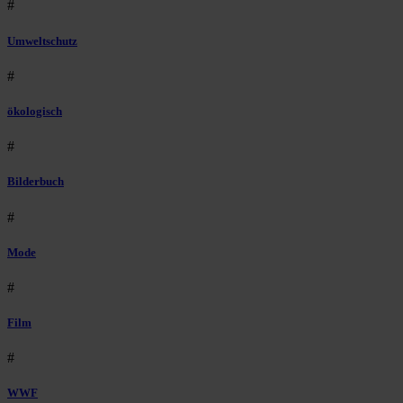
#
Umweltschutz
#
ökologisch
#
Bilderbuch
#
Mode
#
Film
#
WWF