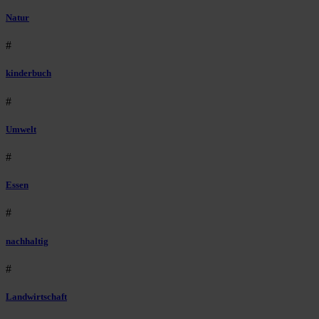
Natur
#
kinderbuch
#
Umwelt
#
Essen
#
nachhaltig
#
Landwirtschaft