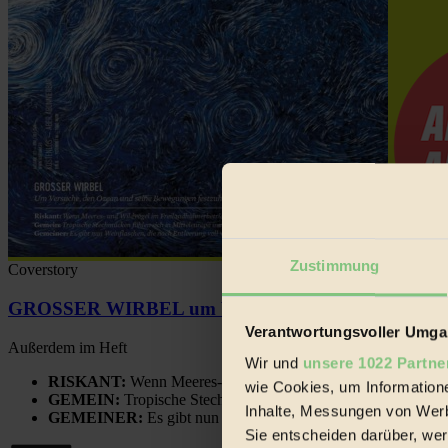
Zustimmung
Coverstory
GROSSER WIRBEL um Versuche, den Ozean und sein
Verantwortungsvoller Umgan
Außerdem im Heft
Wir und
unsere 1022 Partne
RISKANT:
Wenn Meeres- und Wildvögel im Freilandhühnerbe
wie Cookies, um Information
GEMEIN:
Tropische Stechmücken fühlen sich in Mitteleuropa
Inhalte, Messungen von Werb
GEMEINER:
Es gibt nun Weinflaschen, die nach Entleerung
Sie entscheiden darüber, wer