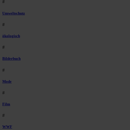
#
Umweltschutz
#
ökologisch
#
Bilderbuch
#
Mode
#
Film
#
WWF