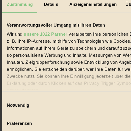
Mediadaten
Zustimmung
Details
Anzeigeneinstellungen
Üb
Biorama steht für einen nachhaltigen Lebensstil und bewussten
Lebenswandel. Es ist eine moderne Plattform für Ideen, Menschen
und Produkte, ein Leitfaden im schnell wachsenden Markt des
Verantwortungsvoller Umgang mit Ihren Daten
Handels mit Bioprodukten, des Fair-Trade sowie der Branche
alternativer Energien.
Wir und
unsere 1022 Partner
verarbeiten Ihre persönlichen 
z. B. Ihre IP-Adresse, mithilfe von Technologien wie Cookies
Social Media
22.601 Fans auf Facebook
Informationen auf Ihrem Gerät zu speichern und darauf zuzu
3.415 Follower auf Twitter
so personalisierte Werbung und Inhalte, Messungen von We
Folge uns auf Instagram
Inhalten, Zielgruppenforschung sowie Entwicklung von Ange
Themen
#
ermöglichen. Sie entscheiden darüber, wer Ihre Daten für we
Zwecke nutzt. Sie können Ihre Einwilligung jederzeit über di
Bio
Erklärung oder durch Klicken auf das Privacy Trigger Symbo
oder widerrufen
#
Einwilligungsauswahl
Nachhaltigkeit
Wenn Sie es erlauben, würden wir auch gerne:
Notwendig
Informationen über Ihre geografische Lage erfassen, 
#
auf einige Meter genau sein können
Präferenzen
Vegan
Ihr Gerät durch aktives Scannen nach bestimmten 