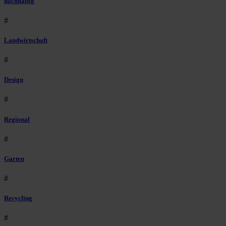
nachhaltig
#
Landwirtschaft
#
Design
#
Regional
#
Garten
#
Recycling
#