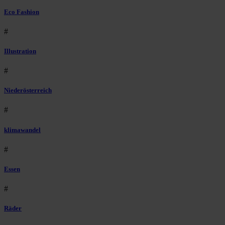
Eco Fashion
#
Illustration
#
Niederösterreich
#
klimawandel
#
Essen
#
Räder