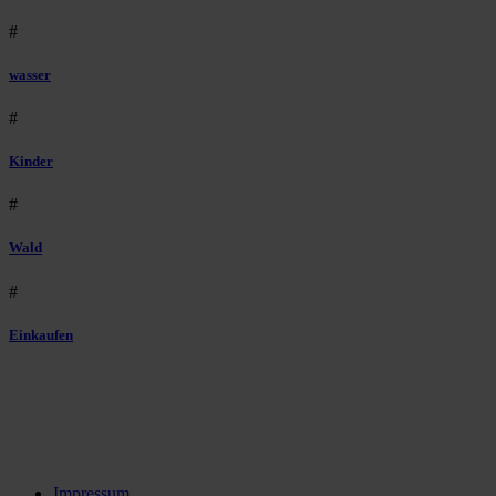
#
wasser
#
Kinder
#
Wald
#
Einkaufen
Impressum