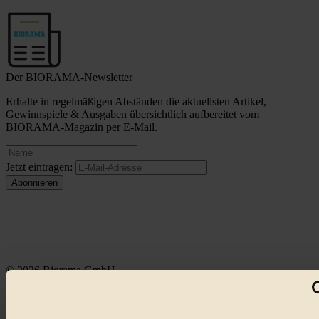
Der BIORAMA-Newsletter
Erhalte in regelmäßigen Abständen die aktuellsten Artikel,
Gewinnspiele & Ausgaben übersichtlich aufbereitet vom
BIORAMA-Magazin per E-Mail.
Jetzt eintragen:
© 2026 Biorama GmbH
Impressum & Disclaimer
Datenschutz