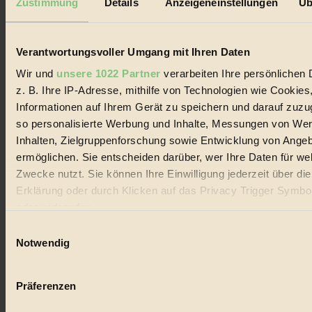
Zustimmung
Details
Anzeigeneinstellungen
Üb
Biorama steht für einen nachhaltigen Lebensstil und bewussten
Lebenswandel. Es ist eine moderne Plattform für Ideen, Menschen
und Produkte, ein Leitfaden im schnell wachsenden Markt des
Handels mit Bioprodukten, des Fair-Trade sowie der Branche
Verantwortungsvoller Umgang mit Ihren Daten
alternativer Energien.
Wir und
unsere 1022 Partner
verarbeiten Ihre persönlichen 
Social Media
z. B. Ihre IP-Adresse, mithilfe von Technologien wie Cookies
22.601 Fans auf Facebook
Informationen auf Ihrem Gerät zu speichern und darauf zuzu
3.415 Follower auf Twitter
Folge uns auf Instagram
so personalisierte Werbung und Inhalte, Messungen von We
Themen
Inhalten, Zielgruppenforschung sowie Entwicklung von Ange
#
ermöglichen. Sie entscheiden darüber, wer Ihre Daten für we
Zwecke nutzt. Sie können Ihre Einwilligung jederzeit über di
Bio
Erklärung oder durch Klicken auf das Privacy Trigger Symbo
#
oder widerrufen
Einwilligungsauswahl
Nachhaltigkeit
Wenn Sie es erlauben, würden wir auch gerne:
Notwendig
#
Informationen über Ihre geografische Lage erfassen, 
auf einige Meter genau sein können
Vegan
Präferenzen
Ihr Gerät durch aktives Scannen nach bestimmten 
(Fingerprinting) identifizieren