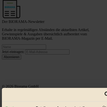
Der BIORAMA-Newsletter
Erhalte in regelmäßigen Abständen die aktuellsten Artikel,
Gewinnspiele & Ausgaben übersichtlich aufbereitet vom
BIORAMA-Magazin per E-Mail.
Jetzt eintragen:
© 2026 Biorama GmbH
Impressum & Disclaimer
Datenschutz
Mediadaten