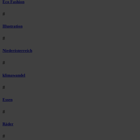
Eco Fashion
#
Illustration
#
Niederösterreich
#
klimawandel
#
Essen
#
Räder
#