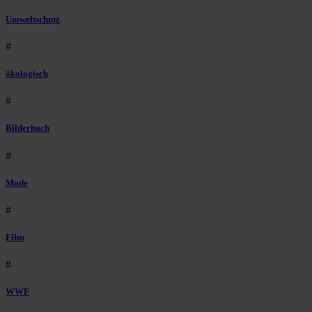
Umweltschutz
#
ökologisch
#
Bilderbuch
#
Mode
#
Film
#
WWF