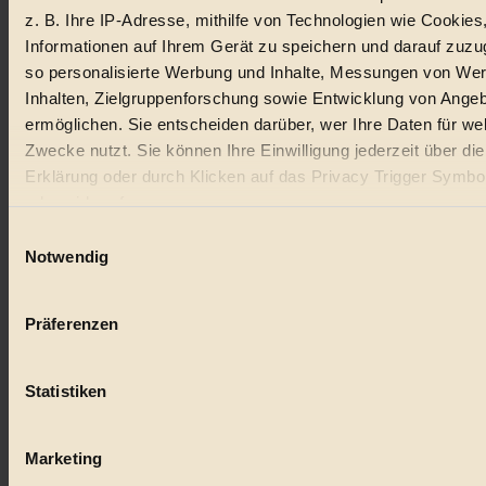
z. B. Ihre IP-Adresse, mithilfe von Technologien wie Cookies
Lebensmittel
Informationen auf Ihrem Gerät zu speichern und darauf zuzu
so personalisierte Werbung und Inhalte, Messungen von We
#
Inhalten, Zielgruppenforschung sowie Entwicklung von Ange
Natur
ermöglichen. Sie entscheiden darüber, wer Ihre Daten für we
Zwecke nutzt. Sie können Ihre Einwilligung jederzeit über di
#
Erklärung oder durch Klicken auf das Privacy Trigger Symbo
oder widerrufen
kinderbuch
Einwilligungsauswahl
#
Wenn Sie es erlauben, würden wir auch gerne:
Notwendig
Informationen über Ihre geografische Lage erfassen, 
Umwelt
auf einige Meter genau sein können
Präferenzen
#
Ihr Gerät durch aktives Scannen nach bestimmten 
(Fingerprinting) identifizieren
Essen
Statistiken
Erfahren Sie mehr darüber, wie Ihre persönlichen Daten verar
#
werden, und legen Sie Ihre Präferenzen im
Abschnitt Einzel
fest.
Marketing
nachhaltig