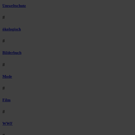
Umweltschutz
#
ökologisch
#
Bilderbuch
#
Mode
#
Film
#
WWF