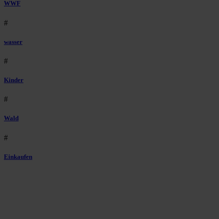
WWF
#
wasser
#
Kinder
#
Wald
#
Einkaufen