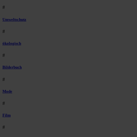
#
Umweltschutz
#
ökologisch
#
Bilderbuch
#
Mode
#
Film
#