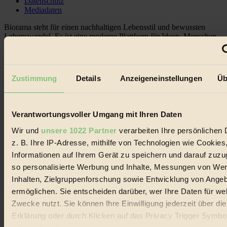
Datenschutz
Mediadaten
Biorama steht für einen nachhaltigen Lebensstil und bewussten
Lebenswandel. Es ist eine moderne Plattform für Ideen, Menschen
und Produkte, ein Leitfaden im schnell wachsenden Markt des
Handels mit Bioprodukten, des Fair-Trade sowie der Branche
alternativer Energien.
Zustimmung
Details
Anzeigeneinstellungen
Üb
Social Media
22.601 Fans auf Facebook
3.415 Follower auf Twitter
Folge uns auf Instagram
Verantwortungsvoller Umgang mit Ihren Daten
Themen
#
Wir und
unsere 1022 Partner
verarbeiten Ihre persönlichen 
z. B. Ihre IP-Adresse, mithilfe von Technologien wie Cookies
Bio
Informationen auf Ihrem Gerät zu speichern und darauf zuzu
#
so personalisierte Werbung und Inhalte, Messungen von We
Inhalten, Zielgruppenforschung sowie Entwicklung von Ange
Nachhaltigkeit
ermöglichen. Sie entscheiden darüber, wer Ihre Daten für we
Zwecke nutzt. Sie können Ihre Einwilligung jederzeit über di
#
Erklärung oder durch Klicken auf das Privacy Trigger Symbo
Vegan