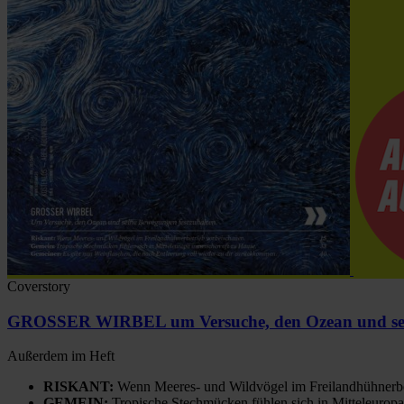
Coverstory
GROSSER WIRBEL um Versuche, den Ozean und sein
Außerdem im Heft
RISKANT:
Wenn Meeres- und Wildvögel im Freilandhühnerbe
GEMEIN:
Tropische Stechmücken fühlen sich in Mitteleuropa