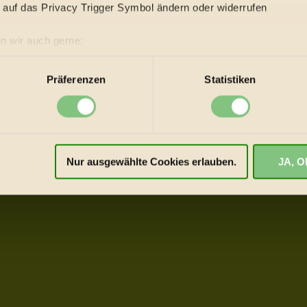
 auf das Privacy Trigger Symbol ändern oder widerrufen
n wir auch gerne:
re geografische Lage erfassen, welche bis auf einige Meter gen
es Scannen nach bestimmten Merkmalen (Fingerprinting) identifi
Präferenzen
Statistiken
ie Ihre persönlichen Daten verarbeitet werden, und legen Sie I
okies
Nur ausgewählte Cookies erlauben.
JA, OK
iert und deswegen für dich kostenfrei.
Wir benötigen deine Ein
tatistiken dazu auslesen zu können, welche Inhalte besonders g
ormen anzuzeigen, oder auch, um Werbung auszuspielen.
Mehr e