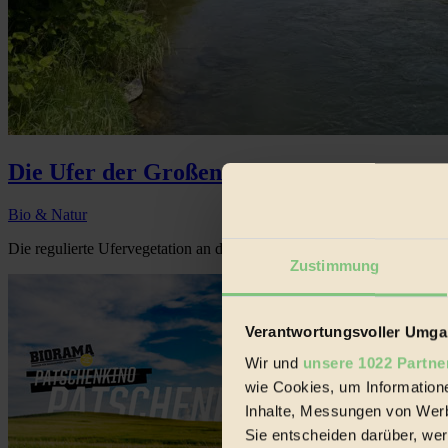
Die Ufer der Großen Tulln
Bio & Natur
Die regulierte Ufervegetation an der Großen Tulln bietet idealen Nä
Zustimmung
Verantwortungsvoller Umgan
Wir und
unsere 1022 Partne
wie Cookies, um Information
Inhalte, Messungen von Werb
Sie entscheiden darüber, wer