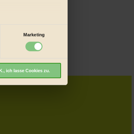
au sein können
zieren
Marketing
hre Präferenzen im
Abschnitt
., ich lasse Cookies zu.
willigung für Cookies, um
ut ankommen, Inhalte wie
rfahren
.