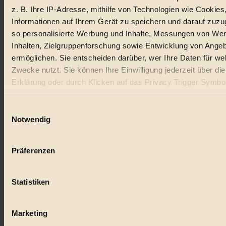
z. B. Ihre IP-Adresse, mithilfe von Technologien wie Cookies
Lebensmittel
Informationen auf Ihrem Gerät zu speichern und darauf zuzu
so personalisierte Werbung und Inhalte, Messungen von We
#
Inhalten, Zielgruppenforschung sowie Entwicklung von Ange
Natur
ermöglichen. Sie entscheiden darüber, wer Ihre Daten für we
Zwecke nutzt. Sie können Ihre Einwilligung jederzeit über di
#
Erklärung oder durch Klicken auf das Privacy Trigger Symbo
oder widerrufen
kinderbuch
Einwilligungsauswahl
#
Wenn Sie es erlauben, würden wir auch gerne:
Notwendig
Informationen über Ihre geografische Lage erfassen, 
Umwelt
auf einige Meter genau sein können
Präferenzen
#
Ihr Gerät durch aktives Scannen nach bestimmten 
(Fingerprinting) identifizieren
Essen
Statistiken
Erfahren Sie mehr darüber, wie Ihre persönlichen Daten verar
#
werden, und legen Sie Ihre Präferenzen im
Abschnitt Einzel
fest.
Marketing
nachhaltig