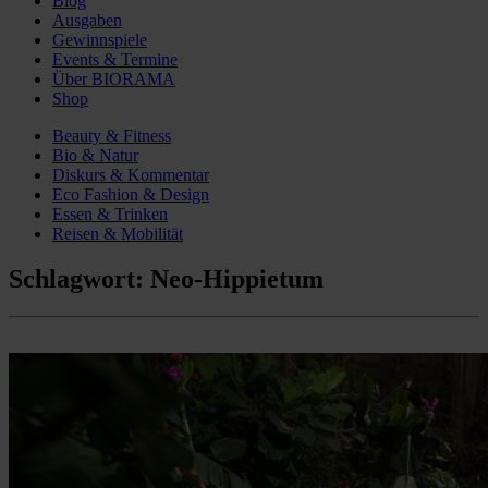
Blog
Ausgaben
Gewinnspiele
Events & Termine
Über BIORAMA
Shop
Beauty & Fitness
Bio & Natur
Diskurs & Kommentar
Eco Fashion & Design
Essen & Trinken
Reisen & Mobilität
Schlagwort:
Neo-Hippietum