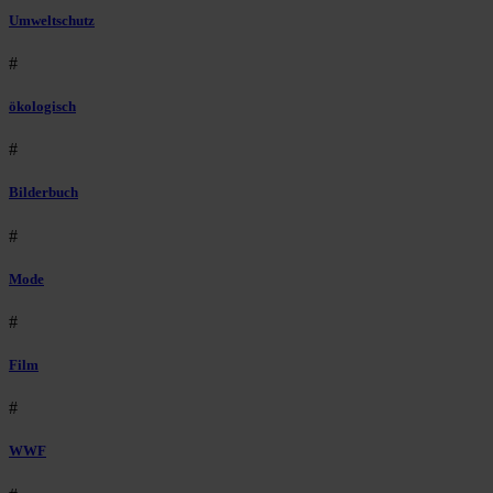
Umweltschutz
#
ökologisch
#
Bilderbuch
#
Mode
#
Film
#
WWF