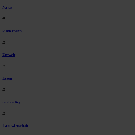
Natur
#
kinderbuch
#
Umwelt
#
Essen
#
nachhaltig
#
Landwirtschaft