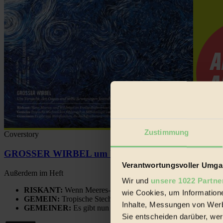
Zustimmung
Coverstory
GROSSER WIRBEL um Versuche, den Ozean und sein
Verantwortungsvoller Umgan
Außerdem im Heft
Wir und
unsere 1022 Partne
RISKANT:
Wenn Meeres- und Wildvögel im Freilandhühnerbe
wie Cookies, um Information
GEMEIN:
Tropische Stechmücken fühlen sich in Mitteleuropa
Inhalte, Messungen von Werb
GEMEINER:
Es gibt nun Weinflaschen, die nach Entleerung
Sie entscheiden darüber, wer