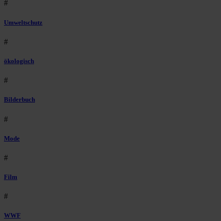
#
Umweltschutz
#
ökologisch
#
Bilderbuch
#
Mode
#
Film
#
WWF