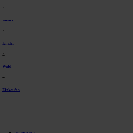
#
wasser
#
Kinder
#
Wald
#
Einkaufen
Impressum