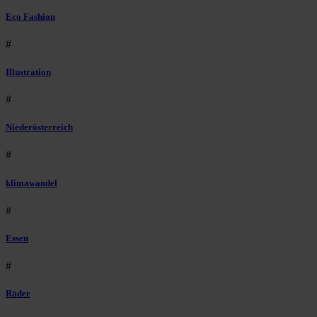
Eco Fashion
#
Illustration
#
Niederösterreich
#
klimawandel
#
Essen
#
Räder