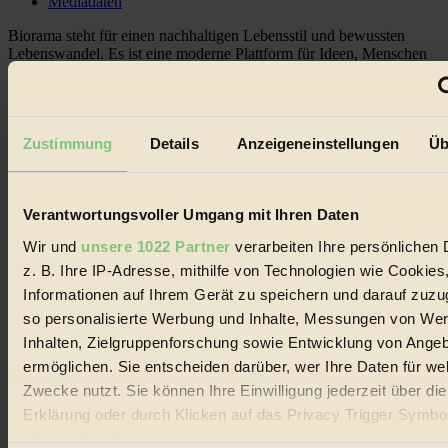
Mediadaten
Biorama steht für einen nachhaltigen Lebensstil und bewussten
Lebenswandel. Es ist eine moderne Plattform für Ideen, Menschen
und Produkte, ein Leitfaden im schnell wachsenden Markt des
Handels mit Bioprodukten, des Fair-Trade sowie der Branche
alternativer Energien.
Social Media
Zustimmung
Details
Anzeigeneinstellungen
Üb
22.601 Fans auf Facebook
3.415 Follower auf Twitter
Folge uns auf Instagram
Themen
Verantwortungsvoller Umgang mit Ihren Daten
#
Wir und
unsere 1022 Partner
verarbeiten Ihre persönlichen 
z. B. Ihre IP-Adresse, mithilfe von Technologien wie Cookies
Bio
Informationen auf Ihrem Gerät zu speichern und darauf zuzu
#
so personalisierte Werbung und Inhalte, Messungen von We
Inhalten, Zielgruppenforschung sowie Entwicklung von Ange
Nachhaltigkeit
ermöglichen. Sie entscheiden darüber, wer Ihre Daten für we
#
Zwecke nutzt. Sie können Ihre Einwilligung jederzeit über di
Erklärung oder durch Klicken auf das Privacy Trigger Symbo
Vegan
oder widerrufen