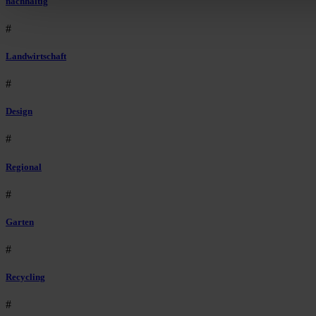
nachhaltig
#
Landwirtschaft
#
Design
#
Regional
#
Garten
#
Recycling
#