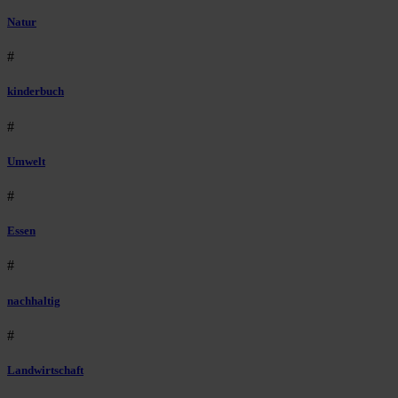
Natur
#
kinderbuch
#
Umwelt
#
Essen
#
nachhaltig
#
Landwirtschaft