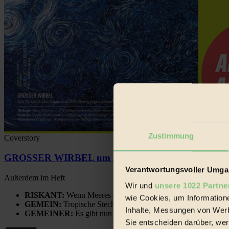
Zustimmung
Coverstory
GROSSER WIRBEL um Versuche, den Ozean und sein
Verantwortungsvoller Umgan
Außerdem im Heft
Wir und
unsere 1022 Partne
RISKANT:
Wenn Meeres- und Wildvögel im Freilandhühnerbe
wie Cookies, um Information
GEMEIN:
Tropische Stechmücken fühlen sich in Mitteleuropa
Inhalte, Messungen von Werb
GEMEINER:
Es gibt nun Weinflaschen, die nach Entleerung
Sie entscheiden darüber, wer