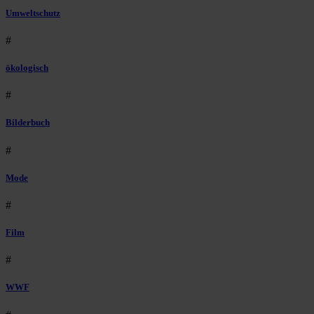
Umweltschutz
#
ökologisch
#
Bilderbuch
#
Mode
#
Film
#
WWF