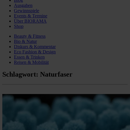
Blog
Ausgaben
Gewinnspiele
Events & Termine
Über BIORAMA
Shop
Beauty & Fitness
Bio & Natur
Diskurs & Kommentar
Eco Fashion & Design
Essen & Trinken
Reisen & Mobilität
Schlagwort:
Naturfaser