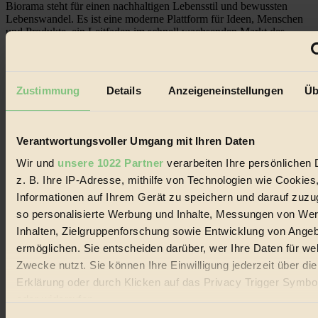
Biorama steht für einen nachhaltigen Lebensstil und bewussten
Lebenswandel. Es ist eine moderne Plattform für Ideen, Menschen
und Produkte, ein Leitfaden im schnell wachsenden Markt des
Handels mit Bioprodukten, des Fair-Trade sowie der Branche
alternativer Energien.
Social Media
Zustimmung
Details
Anzeigeneinstellungen
Üb
22.601 Fans auf Facebook
3.415 Follower auf Twitter
Folge uns auf Instagram
Themen
Verantwortungsvoller Umgang mit Ihren Daten
#
Wir und
unsere 1022 Partner
verarbeiten Ihre persönlichen 
Bio
z. B. Ihre IP-Adresse, mithilfe von Technologien wie Cookies
Informationen auf Ihrem Gerät zu speichern und darauf zuzu
#
so personalisierte Werbung und Inhalte, Messungen von We
Nachhaltigkeit
Inhalten, Zielgruppenforschung sowie Entwicklung von Ange
ermöglichen. Sie entscheiden darüber, wer Ihre Daten für we
#
Zwecke nutzt. Sie können Ihre Einwilligung jederzeit über di
Erklärung oder durch Klicken auf das Privacy Trigger Symbo
Vegan
oder widerrufen
#