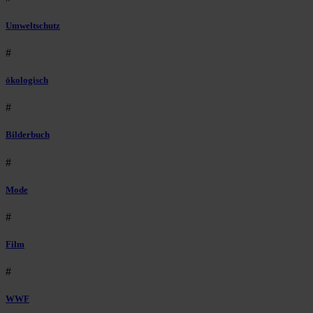
Umweltschutz
#
ökologisch
#
Bilderbuch
#
Mode
#
Film
#
WWF