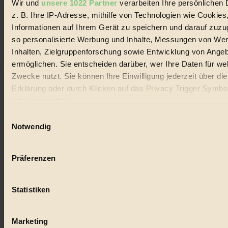
Wir und
unsere 1022 Partner
verarbeiten Ihre persönlichen 
#
z. B. Ihre IP-Adresse, mithilfe von Technologien wie Cookies
Lebensmittel
Informationen auf Ihrem Gerät zu speichern und darauf zuzu
so personalisierte Werbung und Inhalte, Messungen von We
#
Inhalten, Zielgruppenforschung sowie Entwicklung von Ange
ermöglichen. Sie entscheiden darüber, wer Ihre Daten für we
Natur
Zwecke nutzt. Sie können Ihre Einwilligung jederzeit über di
#
Erklärung oder durch Klicken auf das Privacy Trigger Symbo
oder widerrufen
kinderbuch
Einwilligungsauswahl
#
Wenn Sie es erlauben, würden wir auch gerne:
Notwendig
Informationen über Ihre geografische Lage erfassen, 
Umwelt
auf einige Meter genau sein können
Präferenzen
Ihr Gerät durch aktives Scannen nach bestimmten 
#
(Fingerprinting) identifizieren
Essen
Statistiken
Erfahren Sie mehr darüber, wie Ihre persönlichen Daten verar
werden, und legen Sie Ihre Präferenzen im
Abschnitt Einzel
#
fest.
Marketing
nachhaltig