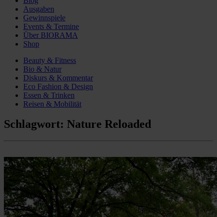
Blog
Ausgaben
Gewinnspiele
Events & Termine
Über BIORAMA
Shop
Beauty & Fitness
Bio & Natur
Diskurs & Kommentar
Eco Fashion & Design
Essen & Trinken
Reisen & Mobilität
Schlagwort:
Nature Reloaded