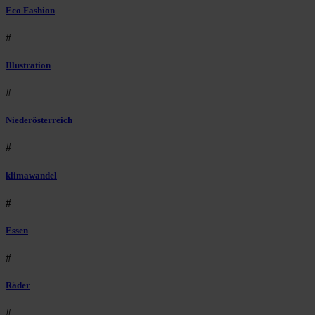
Eco Fashion
#
Illustration
#
Niederösterreich
#
klimawandel
#
Essen
#
Räder
#