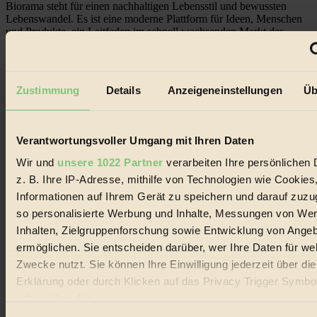
Biorama steht für einen nachhaltigen Lebensstil und bewussten
Lebenswandel. Es ist eine moderne Plattform für Ideen, Menschen
und Produkte, ein Leitfaden im schnell wachsenden Markt des
Handels mit Bioprodukten, des Fair-Trade sowie der Branche
alternativer Energien.
Social Media
Zustimmung
Details
Anzeigeneinstellungen
Üb
22.601 Fans auf Facebook
3.415 Follower auf Twitter
Folge uns auf Instagram
Themen
Verantwortungsvoller Umgang mit Ihren Daten
#
Wir und
unsere 1022 Partner
verarbeiten Ihre persönlichen 
Bio
z. B. Ihre IP-Adresse, mithilfe von Technologien wie Cookies
Informationen auf Ihrem Gerät zu speichern und darauf zuzu
#
so personalisierte Werbung und Inhalte, Messungen von We
Nachhaltigkeit
Inhalten, Zielgruppenforschung sowie Entwicklung von Ange
ermöglichen. Sie entscheiden darüber, wer Ihre Daten für we
#
Zwecke nutzt. Sie können Ihre Einwilligung jederzeit über di
Erklärung oder durch Klicken auf das Privacy Trigger Symbo
Vegan
oder widerrufen
#