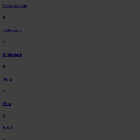
Umweltschutz
#
ökologisch
#
Bilderbuch
#
Mode
#
Film
#
WWF