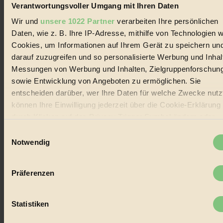
und Produkte, ein Leitfaden im schnell wachsenden Markt des
Verantwortungsvoller Umgang mit Ihren Daten
Handels mit Bioprodukten, des Fair-Trade sowie der Branche
alternativer Energien.
Wir und
unsere 1022 Partner
verarbeiten Ihre persönlichen
Daten, wie z. B. Ihre IP-Adresse, mithilfe von Technologien w
Social Media
22.601 Fans auf Facebook
Cookies, um Informationen auf Ihrem Gerät zu speichern un
3.415 Follower auf Twitter
darauf zuzugreifen und so personalisierte Werbung und Inhal
Folge uns auf Instagram
Messungen von Werbung und Inhalten, Zielgruppenforschun
Themen
#
sowie Entwicklung von Angeboten zu ermöglichen. Sie
entscheiden darüber, wer Ihre Daten für welche Zwecke nutzt
Bio
können Ihre Einwilligung jederzeit über die Cookie-Erklärung
durch Klicken auf das Privacy Trigger Symbol ändern oder
#
widerrufen
Einwilligungsauswahl
Nachhaltigkeit
Notwendig
Wenn Sie es erlauben, würden wir auch gerne:
#
Informationen über Ihre geografische Lage erfassen,
Präferenzen
Vegan
welche bis auf einige Meter genau sein können
Ihr Gerät durch aktives Scannen nach bestimmten
#
Merkmalen (Fingerprinting) identifizieren
Statistiken
Erfahren Sie mehr darüber, wie Ihre persönlichen Daten
Lebensmittel