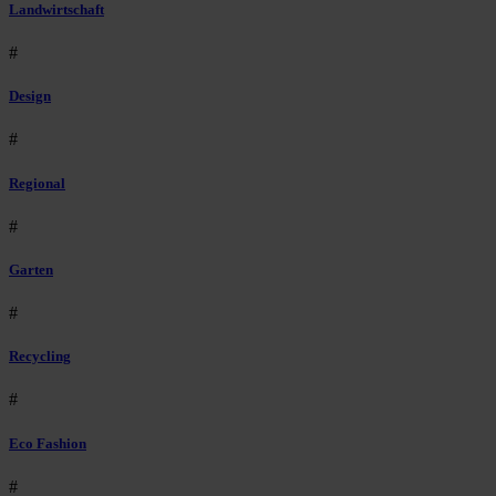
Landwirtschaft
#
Design
#
Regional
#
Garten
#
Recycling
#
Eco Fashion
#