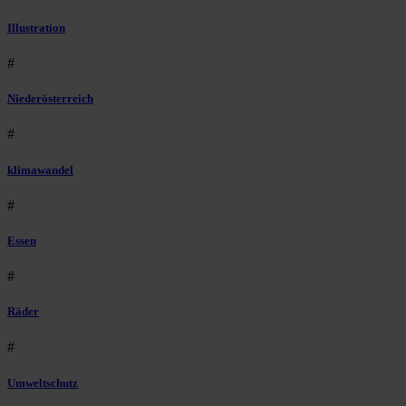
Illustration
#
Niederösterreich
#
klimawandel
#
Essen
#
Räder
#
Umweltschutz