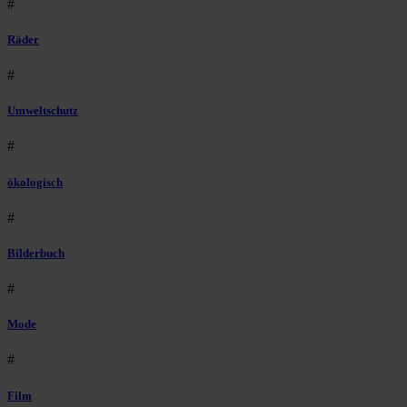
#
Räder
#
Umweltschutz
#
ökologisch
#
Bilderbuch
#
Mode
#
Film