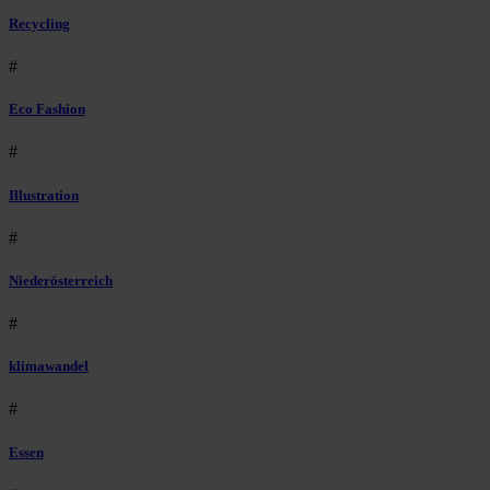
Recycling
#
Eco Fashion
#
Illustration
#
Niederösterreich
#
klimawandel
#
Essen