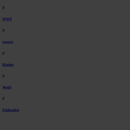
#
WWF
#
wasser
#
Kinder
#
Wald
#
Einkaufen