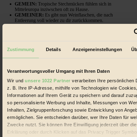
GEMEIN:
Tropische Stechmücken fühlen sich in
Mitteleuropa inziwschen oft zu Hause.
GEMEINER:
Es gibt nun Weinflaschen, die nach
Entleerung voll wieder zu dir zurückkommen.
Zustimmung
Details
Anzeigeneinstellungen
Üb
Der BIORAMA-Newsletter
Erhalte in regelmäßigen Abständen die aktuellsten Artikel,
Verantwortungsvoller Umgang mit Ihren Daten
Gewinnspiele & Ausgaben übersichtlich aufbereitet vom
BIORAMA-Magazin per E-Mail.
Wir und
unsere 1022 Partner
verarbeiten Ihre persönlichen 
z. B. Ihre IP-Adresse, mithilfe von Technologien wie Cookies
Jetzt eintragen:
Informationen auf Ihrem Gerät zu speichern und darauf zuzu
so personalisierte Werbung und Inhalte, Messungen von We
Inhalten, Zielgruppenforschung sowie Entwicklung von Ange
ermöglichen. Sie entscheiden darüber, wer Ihre Daten für we
Zwecke nutzt. Sie können Ihre Einwilligung jederzeit über di
Erklärung oder durch Klicken auf das Privacy Trigger Symbo