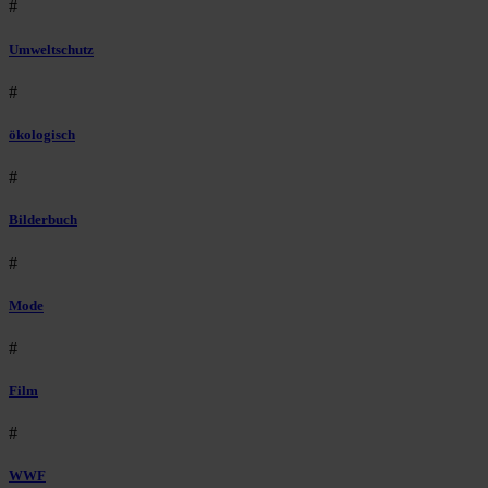
#
Umweltschutz
#
ökologisch
#
Bilderbuch
#
Mode
#
Film
#
WWF