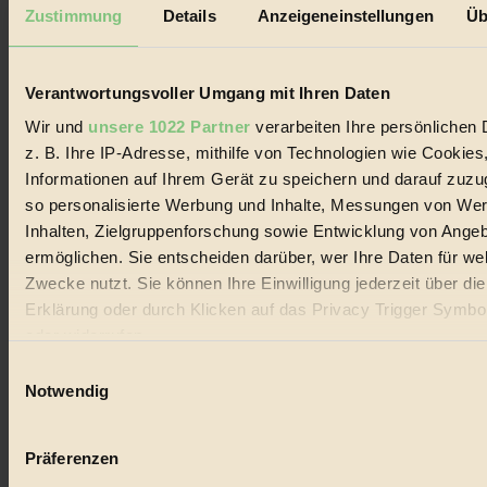
Mediadaten
Zustimmung
Details
Anzeigeneinstellungen
Üb
Biorama steht für einen nachhaltigen Lebensstil und bewussten
Lebenswandel. Es ist eine moderne Plattform für Ideen, Menschen
und Produkte, ein Leitfaden im schnell wachsenden Markt des
Verantwortungsvoller Umgang mit Ihren Daten
Handels mit Bioprodukten, des Fair-Trade sowie der Branche
alternativer Energien.
Wir und
unsere 1022 Partner
verarbeiten Ihre persönlichen 
z. B. Ihre IP-Adresse, mithilfe von Technologien wie Cookies
Social Media
22.601 Fans auf Facebook
Informationen auf Ihrem Gerät zu speichern und darauf zuzu
3.415 Follower auf Twitter
so personalisierte Werbung und Inhalte, Messungen von We
Folge uns auf Instagram
Inhalten, Zielgruppenforschung sowie Entwicklung von Ange
Themen
#
ermöglichen. Sie entscheiden darüber, wer Ihre Daten für we
Zwecke nutzt. Sie können Ihre Einwilligung jederzeit über di
Bio
Erklärung oder durch Klicken auf das Privacy Trigger Symbo
oder widerrufen
#
Einwilligungsauswahl
Nachhaltigkeit
Wenn Sie es erlauben, würden wir auch gerne:
Notwendig
Informationen über Ihre geografische Lage erfassen, 
#
auf einige Meter genau sein können
Präferenzen
Vegan
Ihr Gerät durch aktives Scannen nach bestimmten 