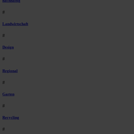
nachhaltig
#
Landwirtschaft
#
Design
#
Regional
#
Garten
#
Recycling
#