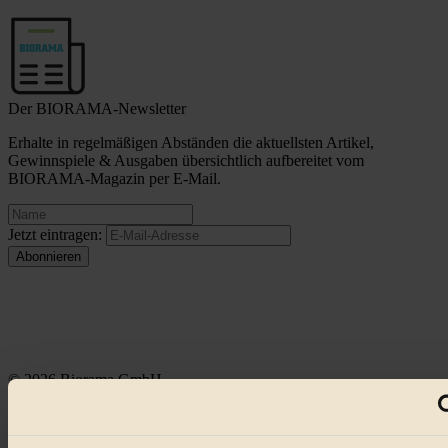
Der BIORAMA-Newsletter
Erhalte in regelmäßigen Abständen die aktuellsten Artikel,
Gewinnspiele & Ausgaben übersichtlich aufbereitet vom
BIORAMA-Magazin per E-Mail.
Jetzt eintragen:
© 2026 Biorama GmbH
Impressum & Disclaimer
Datenschutz