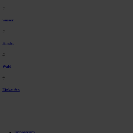
#
wasser
#
Kinder
#
Wald
#
Einkaufen
Impressum