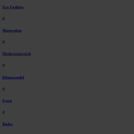
Eco Fashion
#
Illustration
#
Niederösterreich
#
klimawandel
#
Essen
#
Räder