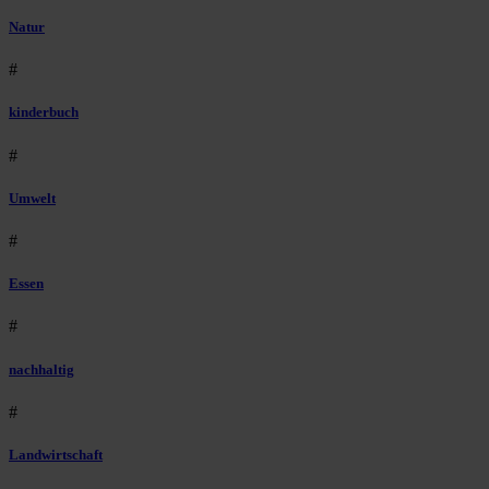
Natur
#
kinderbuch
#
Umwelt
#
Essen
#
nachhaltig
#
Landwirtschaft