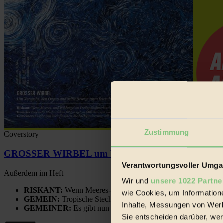
Zustimmung
Coverstory
GROSSER WIRBEL um Versuche, den Ozean und sein
Verantwortungsvoller Umgan
Außerdem im Heft
Wir und
unsere 1022 Partne
RISKANT:
Wenn Meeres- und Wildvögel im Freilandhühnerbe
wie Cookies, um Information
GEMEIN:
Tropische Stechmücken fühlen sich in Mitteleuropa
Inhalte, Messungen von Werb
GEMEINER:
Es gibt nun Weinflaschen, die nach Entleerung
Sie entscheiden darüber, wer