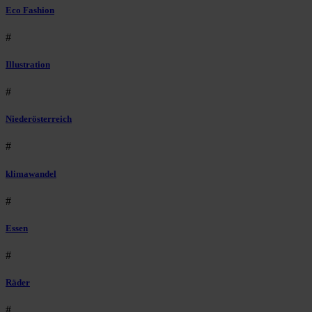
Eco Fashion
#
Illustration
#
Niederösterreich
#
klimawandel
#
Essen
#
Räder
#