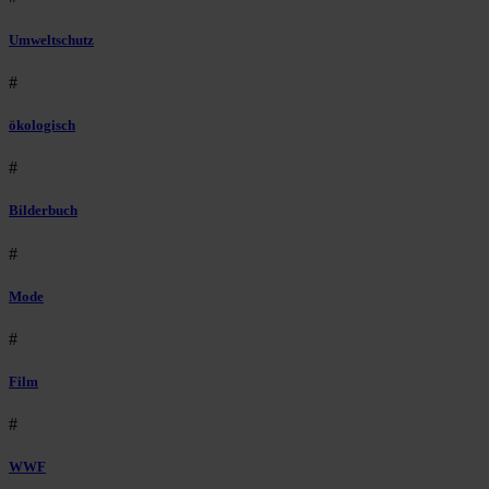
Umweltschutz
#
ökologisch
#
Bilderbuch
#
Mode
#
Film
#
WWF