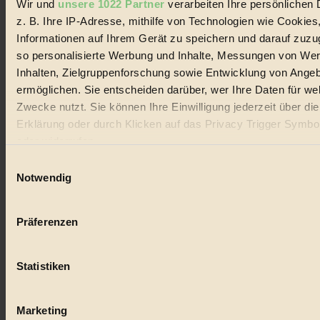
Wir und
unsere 1022 Partner
verarbeiten Ihre persönlichen 
#
z. B. Ihre IP-Adresse, mithilfe von Technologien wie Cookies
Lebensmittel
Informationen auf Ihrem Gerät zu speichern und darauf zuzu
so personalisierte Werbung und Inhalte, Messungen von We
#
Inhalten, Zielgruppenforschung sowie Entwicklung von Ange
ermöglichen. Sie entscheiden darüber, wer Ihre Daten für we
Natur
Zwecke nutzt. Sie können Ihre Einwilligung jederzeit über di
#
Erklärung oder durch Klicken auf das Privacy Trigger Symbo
oder widerrufen
kinderbuch
Einwilligungsauswahl
#
Wenn Sie es erlauben, würden wir auch gerne:
Notwendig
Informationen über Ihre geografische Lage erfassen, 
Umwelt
auf einige Meter genau sein können
Präferenzen
Ihr Gerät durch aktives Scannen nach bestimmten 
#
(Fingerprinting) identifizieren
Essen
Statistiken
Erfahren Sie mehr darüber, wie Ihre persönlichen Daten verar
werden, und legen Sie Ihre Präferenzen im
Abschnitt Einzel
#
fest.
Marketing
nachhaltig