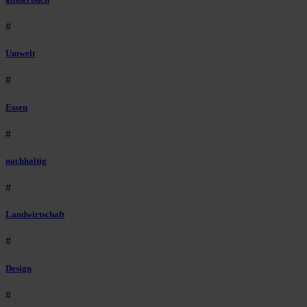
#
Umwelt
#
Essen
#
nachhaltig
#
Landwirtschaft
#
Design
#