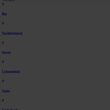
#
Bio
#
Nachhaltigkeit
#
Vegan
#
Lebensmittel
#
Natur
#
kinderbuch