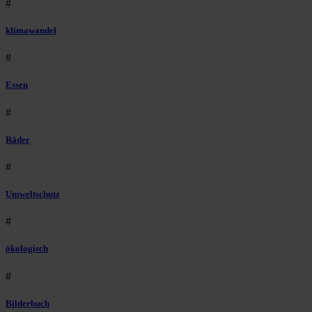
#
klimawandel
#
Essen
#
Räder
#
Umweltschutz
#
ökologisch
#
Bilderbuch