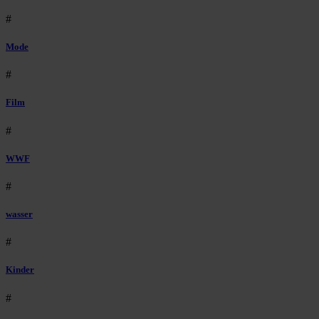
#
Mode
#
Film
#
WWF
#
wasser
#
Kinder
#