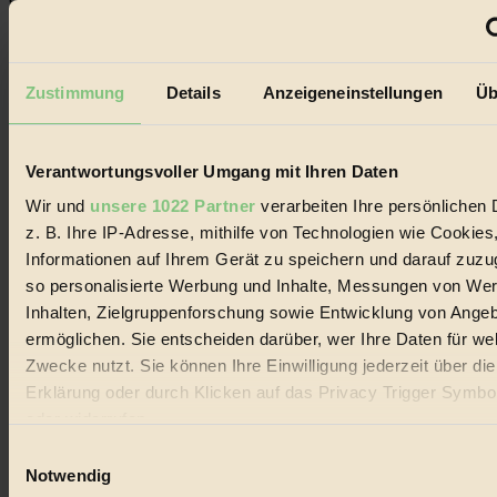
Coverstory
GROSSER WIRBEL um Versuche, den Ozean und
seine Bewegungen festzuhalten.
Zustimmung
Details
Anzeigeneinstellungen
Üb
Außerdem im Heft
RISKANT:
Wenn Meeres- und Wildvögel im
Freilandhühnerbetrieb vorbeischauen.
Verantwortungsvoller Umgang mit Ihren Daten
GEMEIN:
Tropische Stechmücken fühlen sich in
Wir und
unsere 1022 Partner
verarbeiten Ihre persönlichen 
Mitteleuropa inziwschen oft zu Hause.
GEMEINER:
Es gibt nun Weinflaschen, die nach
z. B. Ihre IP-Adresse, mithilfe von Technologien wie Cookies
Entleerung voll wieder zu dir zurückkommen.
Informationen auf Ihrem Gerät zu speichern und darauf zuzu
so personalisierte Werbung und Inhalte, Messungen von We
Inhalten, Zielgruppenforschung sowie Entwicklung von Ange
ermöglichen. Sie entscheiden darüber, wer Ihre Daten für we
Zwecke nutzt. Sie können Ihre Einwilligung jederzeit über di
Der BIORAMA-Newsletter
Erklärung oder durch Klicken auf das Privacy Trigger Symbo
Erhalte in regelmäßigen Abständen die aktuellsten Artikel,
oder widerrufen
Gewinnspiele & Ausgaben übersichtlich aufbereitet vom
Einwilligungsauswahl
BIORAMA-Magazin per E-Mail.
Wenn Sie es erlauben, würden wir auch gerne:
Notwendig