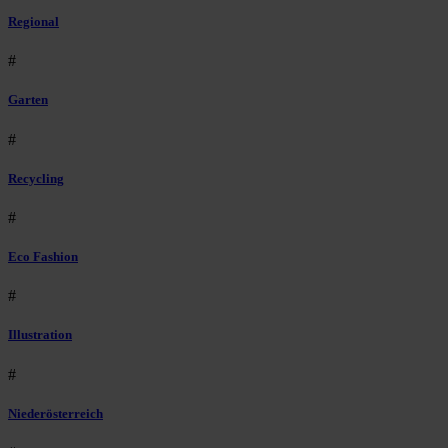
Regional
#
Garten
#
Recycling
#
Eco Fashion
#
Illustration
#
Niederösterreich