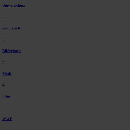
Umweltschutz
#
ökologisch
#
Bilderbuch
#
Mode
#
Film
#
WWF