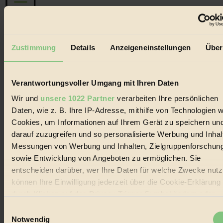
Der BIORAMA-Newsletter
Zustimmung
Details
Anzeigeneinstellungen
Über
Erhalte in regelmäßigen Abständen die aktuellsten Artikel,
Gewinnspiele & Ausgaben übersichtlich aufbereitet vom
BIORAMA-Magazin per E-Mail.
Verantwortungsvoller Umgang mit Ihren Daten
Wir und
unsere 1022 Partner
verarbeiten Ihre persönlichen
Jetzt eintragen:
Daten, wie z. B. Ihre IP-Adresse, mithilfe von Technologien w
Cookies, um Informationen auf Ihrem Gerät zu speichern un
darauf zuzugreifen und so personalisierte Werbung und Inhal
Messungen von Werbung und Inhalten, Zielgruppenforschun
sowie Entwicklung von Angeboten zu ermöglichen. Sie
entscheiden darüber, wer Ihre Daten für welche Zwecke nutzt
© 2026 Biorama GmbH
können Ihre Einwilligung jederzeit über die Cookie-Erklärung
Impressum & Disclaimer
durch Klicken auf das Privacy Trigger Symbol ändern oder
Datenschutz
widerrufen
Einwilligungsauswahl
Mediadaten
Notwendig