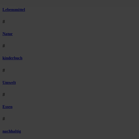
Lebensmittel
#
Natur
#
kinderbuch
#
Umwelt
#
Essen
#
nachhaltig