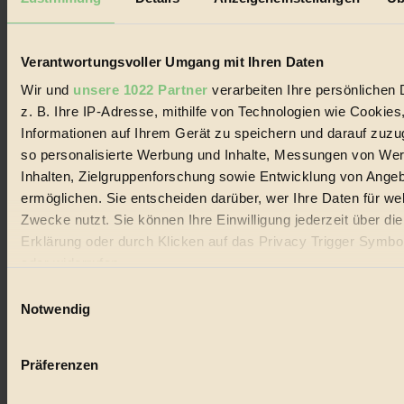
Biorama steht für einen nachhaltigen Lebensstil und bewussten
Lebenswandel. Es ist eine moderne Plattform für Ideen, Menschen
und Produkte, ein Leitfaden im schnell wachsenden Markt des
Handels mit Bioprodukten, des Fair-Trade sowie der Branche
Verantwortungsvoller Umgang mit Ihren Daten
alternativer Energien.
Wir und
unsere 1022 Partner
verarbeiten Ihre persönlichen 
Social Media
z. B. Ihre IP-Adresse, mithilfe von Technologien wie Cookies
22.601 Fans auf Facebook
Informationen auf Ihrem Gerät zu speichern und darauf zuzu
3.415 Follower auf Twitter
Folge uns auf Instagram
so personalisierte Werbung und Inhalte, Messungen von We
Themen
Inhalten, Zielgruppenforschung sowie Entwicklung von Ange
#
ermöglichen. Sie entscheiden darüber, wer Ihre Daten für we
Zwecke nutzt. Sie können Ihre Einwilligung jederzeit über di
Bio
Erklärung oder durch Klicken auf das Privacy Trigger Symbo
#
oder widerrufen
Einwilligungsauswahl
Nachhaltigkeit
Wenn Sie es erlauben, würden wir auch gerne:
Notwendig
#
Informationen über Ihre geografische Lage erfassen, 
auf einige Meter genau sein können
Vegan
Präferenzen
Ihr Gerät durch aktives Scannen nach bestimmten 
#
(Fingerprinting) identifizieren