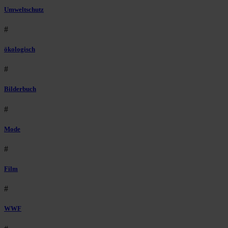
Umweltschutz
#
ökologisch
#
Bilderbuch
#
Mode
#
Film
#
WWF