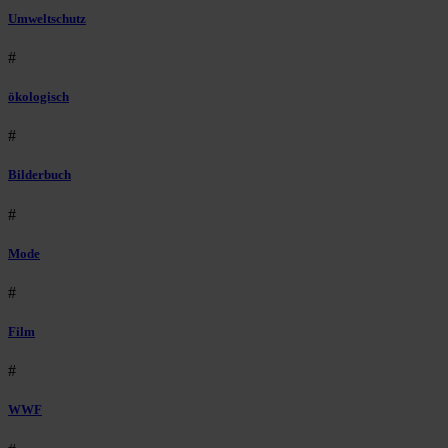
Umweltschutz
#
ökologisch
#
Bilderbuch
#
Mode
#
Film
#
WWF