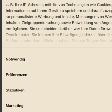
z. B. Ihre IP-Adresse, mithilfe von Technologien wie Cookies
Lebensmittel
Informationen auf Ihrem Gerät zu speichern und darauf zuzu
so personalisierte Werbung und Inhalte, Messungen von We
#
Inhalten, Zielgruppenforschung sowie Entwicklung von Ange
Natur
ermöglichen. Sie entscheiden darüber, wer Ihre Daten für we
Zwecke nutzt. Sie können Ihre Einwilligung jederzeit über di
#
Erklärung oder durch Klicken auf das Privacy Trigger Symbo
oder widerrufen
kinderbuch
Einwilligungsauswahl
#
Wenn Sie es erlauben, würden wir auch gerne:
Notwendig
Informationen über Ihre geografische Lage erfassen, 
Umwelt
auf einige Meter genau sein können
Präferenzen
#
Ihr Gerät durch aktives Scannen nach bestimmten 
(Fingerprinting) identifizieren
Essen
Statistiken
Erfahren Sie mehr darüber, wie Ihre persönlichen Daten verar
#
werden, und legen Sie Ihre Präferenzen im
Abschnitt Einzel
fest.
Marketing
nachhaltig