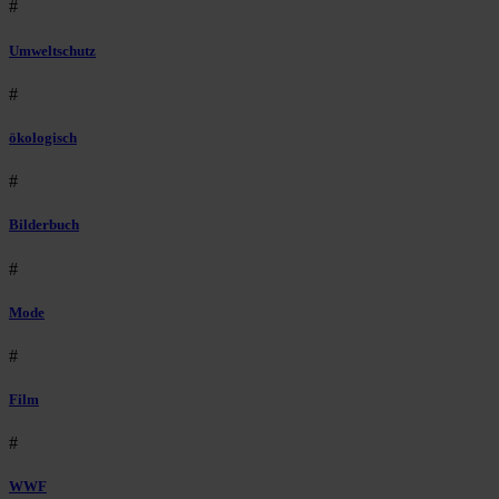
#
Umweltschutz
#
ökologisch
#
Bilderbuch
#
Mode
#
Film
#
WWF