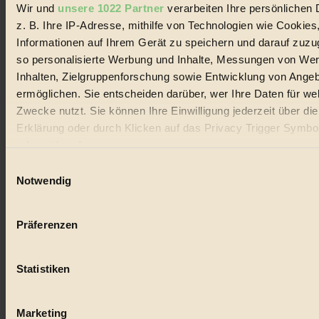
Wir und
unsere 1022 Partner
verarbeiten Ihre persönlichen 
#
z. B. Ihre IP-Adresse, mithilfe von Technologien wie Cookies
Lebensmittel
Informationen auf Ihrem Gerät zu speichern und darauf zuzu
so personalisierte Werbung und Inhalte, Messungen von We
#
Inhalten, Zielgruppenforschung sowie Entwicklung von Ange
ermöglichen. Sie entscheiden darüber, wer Ihre Daten für we
Natur
Zwecke nutzt. Sie können Ihre Einwilligung jederzeit über di
#
Erklärung oder durch Klicken auf das Privacy Trigger Symbo
oder widerrufen
kinderbuch
Einwilligungsauswahl
Wenn Sie es erlauben, würden wir auch gerne:
#
Notwendig
Informationen über Ihre geografische Lage erfassen, 
Umwelt
auf einige Meter genau sein können
Präferenzen
Ihr Gerät durch aktives Scannen nach bestimmten 
#
(Fingerprinting) identifizieren
Essen
Statistiken
Erfahren Sie mehr darüber, wie Ihre persönlichen Daten verar
werden, und legen Sie Ihre Präferenzen im
Abschnitt Einzel
#
fest.
Marketing