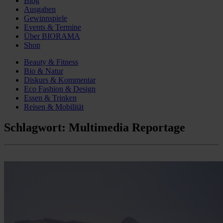
Blog
Ausgaben
Gewinnspiele
Events & Termine
Über BIORAMA
Shop
Beauty & Fitness
Bio & Natur
Diskurs & Kommentar
Eco Fashion & Design
Essen & Trinken
Reisen & Mobilität
Schlagwort:
Multimedia Reportage