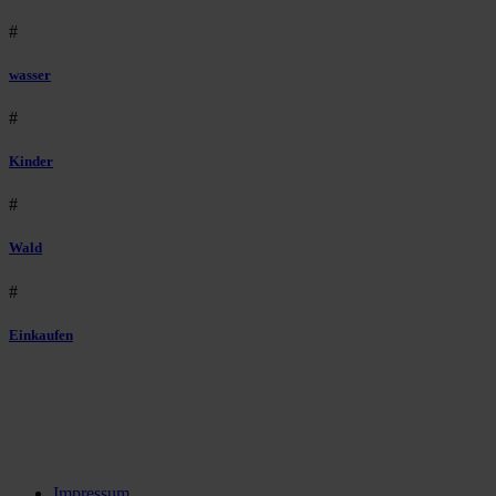
#
wasser
#
Kinder
#
Wald
#
Einkaufen
Impressum