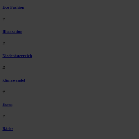
Eco Fashion
#
Illustration
#
Niederösterreich
#
klimawandel
#
Essen
#
Räder