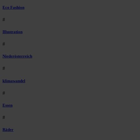
Eco Fashion
#
Illustration
#
Niederösterreich
#
klimawandel
#
Essen
#
Räder