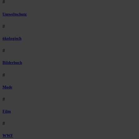
#
Umweltschutz
#
ökologisch
#
Bilderbuch
#
Mode
#
Film
#
WWF