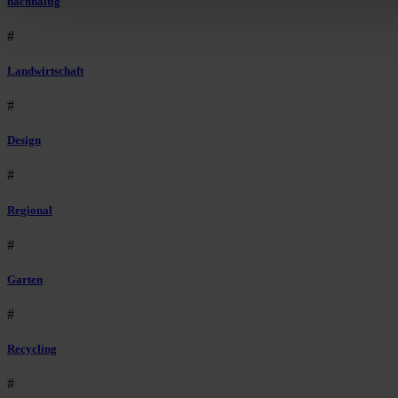
nachhaltig
#
Landwirtschaft
#
Design
#
Regional
#
Garten
#
Recycling
#