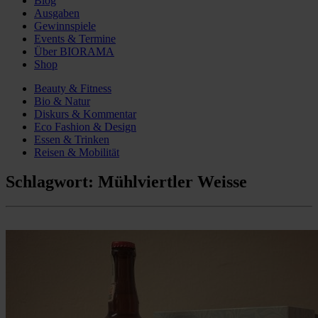
Blog
Ausgaben
Gewinnspiele
Events & Termine
Über BIORAMA
Shop
Beauty & Fitness
Bio & Natur
Diskurs & Kommentar
Eco Fashion & Design
Essen & Trinken
Reisen & Mobilität
Schlagwort:
Mühlviertler Weisse