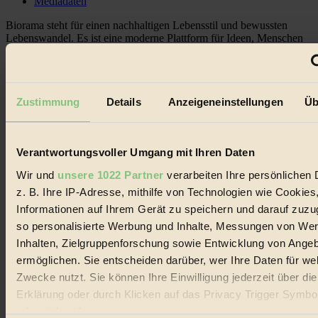
Mediadaten
Biorama steht für einen nachhaltigen Lebensstil und bewussten
Lebenswandel. Es ist eine moderne Plattform für Ideen, Menschen
und Produkte, ein Leitfaden im schnell wachsenden Markt des
Handels mit Bioprodukten, des Fair-Trade sowie der Branche
alternativer Energien.
Social Media
Zustimmung
Details
Anzeigeneinstellungen
Üb
22.601 Fans auf Facebook
3.415 Follower auf Twitter
Folge uns auf Instagram
Themen
Verantwortungsvoller Umgang mit Ihren Daten
#
Wir und
unsere 1022 Partner
verarbeiten Ihre persönlichen 
z. B. Ihre IP-Adresse, mithilfe von Technologien wie Cookies
Bio
Informationen auf Ihrem Gerät zu speichern und darauf zuzu
#
so personalisierte Werbung und Inhalte, Messungen von We
Inhalten, Zielgruppenforschung sowie Entwicklung von Ange
Nachhaltigkeit
ermöglichen. Sie entscheiden darüber, wer Ihre Daten für we
#
Zwecke nutzt. Sie können Ihre Einwilligung jederzeit über di
Erklärung oder durch Klicken auf das Privacy Trigger Symbo
Vegan
oder widerrufen