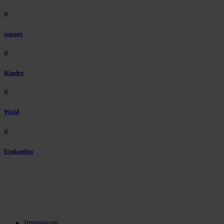
#
wasser
#
Kinder
#
Wald
#
Einkaufen
Impressum