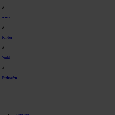
#
wasser
#
Kinder
#
Wald
#
Einkaufen
Impressum