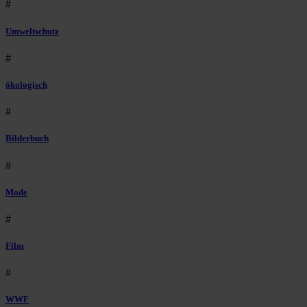
#
Umweltschutz
#
ökologisch
#
Bilderbuch
#
Mode
#
Film
#
WWF