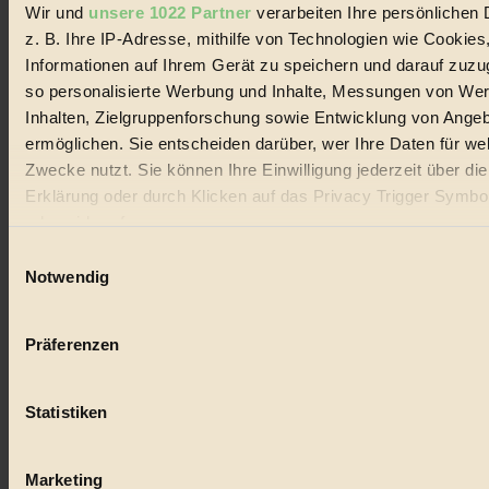
Wir und
unsere 1022 Partner
verarbeiten Ihre persönlichen 
#
z. B. Ihre IP-Adresse, mithilfe von Technologien wie Cookies
Lebensmittel
Informationen auf Ihrem Gerät zu speichern und darauf zuzu
so personalisierte Werbung und Inhalte, Messungen von We
#
Inhalten, Zielgruppenforschung sowie Entwicklung von Ange
ermöglichen. Sie entscheiden darüber, wer Ihre Daten für we
Natur
Zwecke nutzt. Sie können Ihre Einwilligung jederzeit über di
#
Erklärung oder durch Klicken auf das Privacy Trigger Symbo
oder widerrufen
kinderbuch
Einwilligungsauswahl
Wenn Sie es erlauben, würden wir auch gerne:
#
Notwendig
Informationen über Ihre geografische Lage erfassen, 
Umwelt
auf einige Meter genau sein können
Präferenzen
Ihr Gerät durch aktives Scannen nach bestimmten 
#
(Fingerprinting) identifizieren
Essen
Statistiken
Erfahren Sie mehr darüber, wie Ihre persönlichen Daten verar
werden, und legen Sie Ihre Präferenzen im
Abschnitt Einzel
#
fest.
Marketing