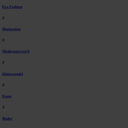
Eco Fashion
#
Illustration
#
Niederösterreich
#
klimawandel
#
Essen
#
Räder