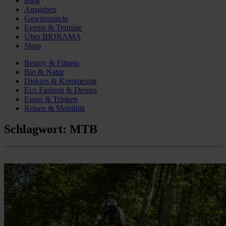
Blog
Ausgaben
Gewinnspiele
Events & Termine
Über BIORAMA
Shop
Beauty & Fitness
Bio & Natur
Diskurs & Kommentar
Eco Fashion & Design
Essen & Trinken
Reisen & Mobilität
Schlagwort:
MTB