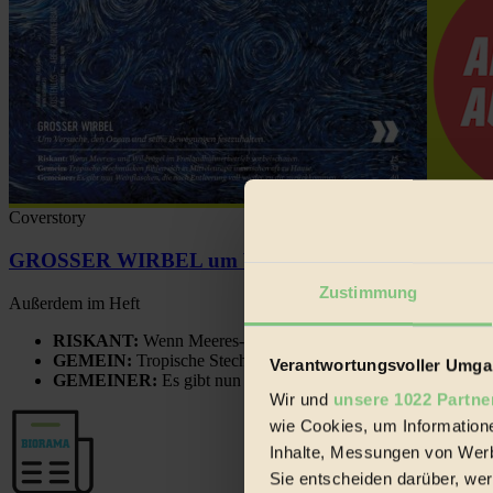
Coverstory
GROSSER WIRBEL um Versuche, den Ozean und sein
Zustimmung
Außerdem im Heft
RISKANT:
Wenn Meeres- und Wildvögel im Freilandhühnerbe
GEMEIN:
Tropische Stechmücken fühlen sich in Mitteleuropa
Verantwortungsvoller Umgan
GEMEINER:
Es gibt nun Weinflaschen, die nach Entleerung
Wir und
unsere 1022 Partne
wie Cookies, um Information
Inhalte, Messungen von Werb
Sie entscheiden darüber, wer