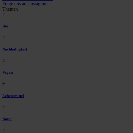
Folge uns auf Instagram
Themen
#
Bio
#
Nachhaltigkeit
#
Vegan
#
Lebensmittel
#
Natur
#