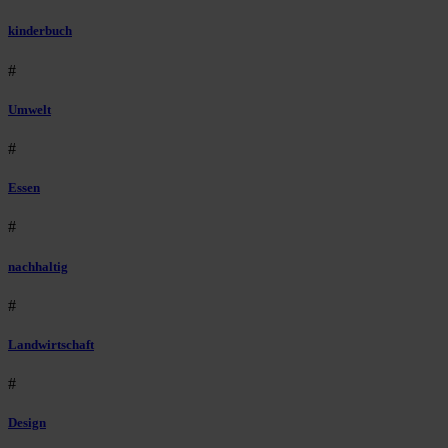
kinderbuch
#
Umwelt
#
Essen
#
nachhaltig
#
Landwirtschaft
#
Design