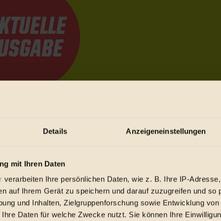
e Bewegungen festzuhalten.
Details
Anzeigeneinstellungen
trieb vorbeischauen.
 inziwschen oft zu Hause.
g mit Ihren Daten
 voll wieder zu dir zurückkommen.
r
verarbeiten Ihre persönlichen Daten, wie z. B. Ihre IP-Adresse,
en auf Ihrem Gerät zu speichern und darauf zuzugreifen und so 
ung und Inhalten, Zielgruppenforschung sowie Entwicklung von
 Ihre Daten für welche Zwecke nutzt. Sie können Ihre Einwilligun