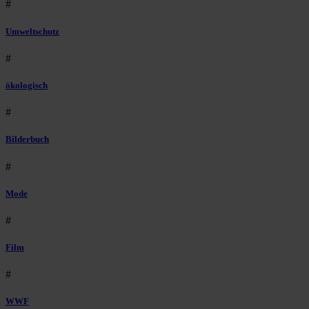
#
Umweltschutz
#
ökologisch
#
Bilderbuch
#
Mode
#
Film
#
WWF