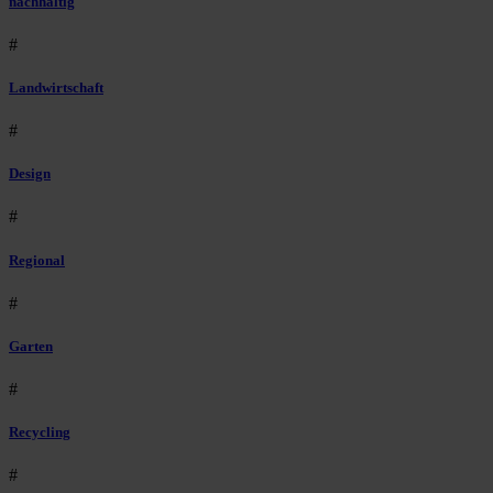
nachhaltig
#
Landwirtschaft
#
Design
#
Regional
#
Garten
#
Recycling
#