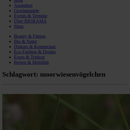
Blog
Ausgaben
Gewinnspiele
Events & Termine
Über BIORAMA
Shop
Beauty & Fitness
Bio & Natur
Diskurs & Kommentar
Eco Fashion & Design
Essen & Trinken
Reisen & Mobilität
Schlagwort:
moorwiesenvögelchen