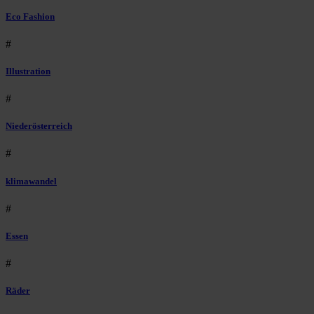
Eco Fashion
#
Illustration
#
Niederösterreich
#
klimawandel
#
Essen
#
Räder