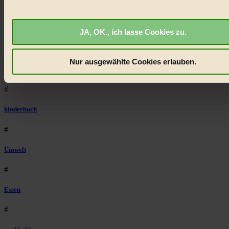
BIORAMA.eu verwendet Cookies
#
biorama.eu
ist werbefinanziert und deswegen für dich
Lebensmittel
JA, OK., ich lasse Cookies zu.
kostenfrei.
Wir benötigen deine Einwilligung für Cookies, um
etwa selbst anonymisierte Statistiken dazu auslesen zu kön
#
welche Inhalte besonders gut ankommen, Inhalte wie Videos
Nur ausgewählte Cookies erlauben.
externen Plattformen anzuzeigen, oder auch, um Werbung
Natur
auszuspielen.
Mehr erfahren
.
#
Bist du damit einverstanden?
kinderbuch
#
Umwelt
#
Essen
#