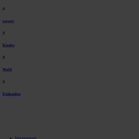
#
wasser
#
Kinder
#
Wald
#
Einkaufen
Impressum