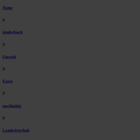
Natur
#
kinderbuch
#
Umwelt
#
Essen
#
nachhaltig
#
Landwirtschaft