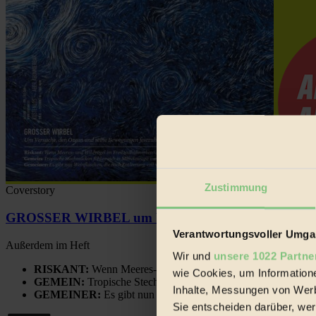
Zustimmung
Coverstory
GROSSER WIRBEL um Versuche, den Ozean und sein
Verantwortungsvoller Umgan
Außerdem im Heft
Wir und
unsere 1022 Partne
RISKANT:
Wenn Meeres- und Wildvögel im Freilandhühnerbe
wie Cookies, um Information
GEMEIN:
Tropische Stechmücken fühlen sich in Mitteleuropa
Inhalte, Messungen von Werb
GEMEINER:
Es gibt nun Weinflaschen, die nach Entleerung
Sie entscheiden darüber, wer