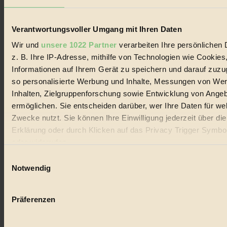
Lebenswandel. Es ist eine moderne Plattform für Ideen, Menschen
und Produkte, ein Leitfaden im schnell wachsenden Markt des
Handels mit Bioprodukten, des Fair-Trade sowie der Branche
Verantwortungsvoller Umgang mit Ihren Daten
alternativer Energien.
Wir und
unsere 1022 Partner
verarbeiten Ihre persönlichen 
Social Media
z. B. Ihre IP-Adresse, mithilfe von Technologien wie Cookies
22.601 Fans auf Facebook
3.415 Follower auf Twitter
Informationen auf Ihrem Gerät zu speichern und darauf zuzu
Folge uns auf Instagram
so personalisierte Werbung und Inhalte, Messungen von We
Themen
Inhalten, Zielgruppenforschung sowie Entwicklung von Ange
#
ermöglichen. Sie entscheiden darüber, wer Ihre Daten für we
Bio
Zwecke nutzt. Sie können Ihre Einwilligung jederzeit über di
Erklärung oder durch Klicken auf das Privacy Trigger Symbo
#
oder widerrufen
Nachhaltigkeit
Einwilligungsauswahl
Wenn Sie es erlauben, würden wir auch gerne:
Notwendig
#
Informationen über Ihre geografische Lage erfassen, 
auf einige Meter genau sein können
Vegan
Präferenzen
Ihr Gerät durch aktives Scannen nach bestimmten 
#
(Fingerprinting) identifizieren