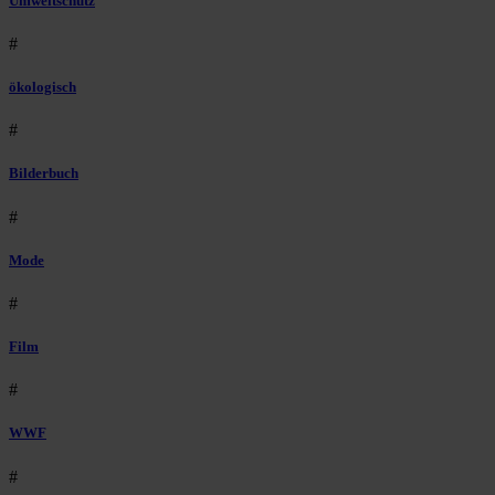
Umweltschutz
#
ökologisch
#
Bilderbuch
#
Mode
#
Film
#
WWF
#