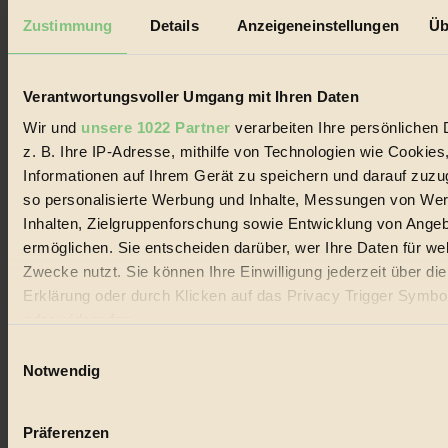
Datenschutz
Mediadaten
Zustimmung
Details
Anzeigeneinstellungen
Üb
Biorama steht für einen nachhaltigen Lebensstil und bewussten
Lebenswandel. Es ist eine moderne Plattform für Ideen, Menschen
und Produkte, ein Leitfaden im schnell wachsenden Markt des
Verantwortungsvoller Umgang mit Ihren Daten
Handels mit Bioprodukten, des Fair-Trade sowie der Branche
alternativer Energien.
Wir und
unsere 1022 Partner
verarbeiten Ihre persönlichen 
z. B. Ihre IP-Adresse, mithilfe von Technologien wie Cookies
Social Media
Informationen auf Ihrem Gerät zu speichern und darauf zuzu
22.601 Fans auf Facebook
3.415 Follower auf Twitter
so personalisierte Werbung und Inhalte, Messungen von We
Folge uns auf Instagram
Inhalten, Zielgruppenforschung sowie Entwicklung von Ange
Themen
ermöglichen. Sie entscheiden darüber, wer Ihre Daten für we
#
Zwecke nutzt. Sie können Ihre Einwilligung jederzeit über di
Bio
Erklärung oder durch Klicken auf das Privacy Trigger Symbo
oder widerrufen
#
Einwilligungsauswahl
Wenn Sie es erlauben, würden wir auch gerne:
Nachhaltigkeit
Notwendig
Informationen über Ihre geografische Lage erfassen, 
#
auf einige Meter genau sein können
Präferenzen
Ihr Gerät durch aktives Scannen nach bestimmten 
Vegan