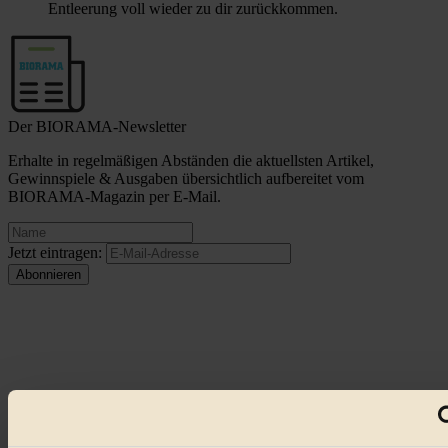
Entleerung voll wieder zu dir zurückkommen.
Der BIORAMA-Newsletter
Erhalte in regelmäßigen Abständen die aktuellsten Artikel,
Gewinnspiele & Ausgaben übersichtlich aufbereitet vom
BIORAMA-Magazin per E-Mail.
Jetzt eintragen:
© 2026 Biorama GmbH
Impressum & Disclaimer