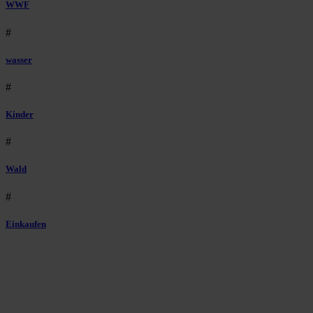
WWF
#
wasser
#
Kinder
#
Wald
#
Einkaufen