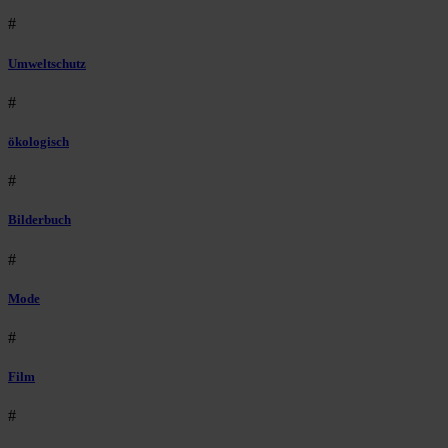
#
Umweltschutz
#
ökologisch
#
Bilderbuch
#
Mode
#
Film
#