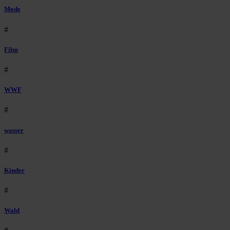
Mode
#
Film
#
WWF
#
wasser
#
Kinder
#
Wald