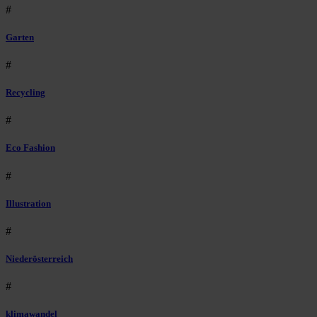
#
Garten
#
Recycling
#
Eco Fashion
#
Illustration
#
Niederösterreich
#
klimawandel