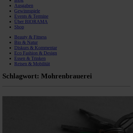
Blog
Ausgaben
Gewinnspiele
Events & Termine
Über BIORAMA
Shop
Beauty & Fitness
Bio & Natur
Diskurs & Kommentar
Eco Fashion & Design
Essen & Trinken
Reisen & Mobilität
Schlagwort:
Mohrenbrauerei