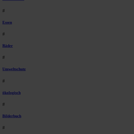
#
Essen
#
Räder
#
Umweltschutz
#
ökologisch
#
Bilderbuch
#