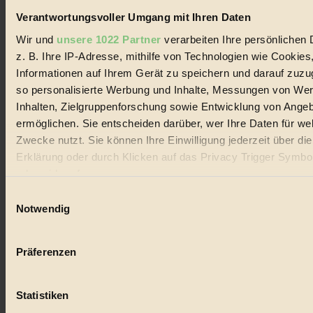
Verantwortungsvoller Umgang mit Ihren Daten
Wir und
unsere 1022 Partner
verarbeiten Ihre persönlichen 
z. B. Ihre IP-Adresse, mithilfe von Technologien wie Cookies
Informationen auf Ihrem Gerät zu speichern und darauf zuzu
© 2026 Biorama GmbH
so personalisierte Werbung und Inhalte, Messungen von We
Impressum & Disclaimer
Inhalten, Zielgruppenforschung sowie Entwicklung von Ange
Datenschutz
ermöglichen. Sie entscheiden darüber, wer Ihre Daten für we
Mediadaten
Zwecke nutzt. Sie können Ihre Einwilligung jederzeit über di
Biorama steht für einen nachhaltigen Lebensstil und bewussten
Erklärung oder durch Klicken auf das Privacy Trigger Symbo
Lebenswandel. Es ist eine moderne Plattform für Ideen, Menschen
oder widerrufen
und Produkte, ein Leitfaden im schnell wachsenden Markt des
Handels mit Bioprodukten, des Fair-Trade sowie der Branche
Einwilligungsauswahl
alternativer Energien.
Wenn Sie es erlauben, würden wir auch gerne:
Notwendig
Informationen über Ihre geografische Lage erfassen, 
Social Media
22.601 Fans auf Facebook
auf einige Meter genau sein können
Präferenzen
3.415 Follower auf Twitter
Ihr Gerät durch aktives Scannen nach bestimmten 
Folge uns auf Instagram
(Fingerprinting) identifizieren
Themen
#
Statistiken
Erfahren Sie mehr darüber, wie Ihre persönlichen Daten verar
werden, und legen Sie Ihre Präferenzen im
Abschnitt Einzel