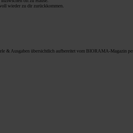
 inziwschen oft zu Hause.
 voll wieder zu dir zurückkommen.
spiele & Ausgaben übersichtlich aufbereitet vom BIORAMA-Magazin pe