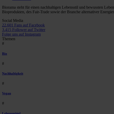
Biorama steht für einen nachhaltigen Lebensstil und bewussten Lebe
Bioprodukten, des Fair-Trade sowie der Branche alternativer Energie
Social Media
22.601 Fans auf Facebook
3.415 Follower auf Twitter
Folge uns auf Instagram
Themen
#
Bio
#
Nachhaltigkeit
#
Vegan
#
Lebensmittel