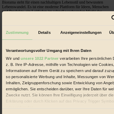
Biorama steht für einen nachhaltigen Lebensstil und bewussten
Lebenswandel. Es ist eine moderne Plattform für Ideen, Menschen
und Produkte, ein Leitfaden im schnell wachsenden Markt des
Handels mit Bioprodukten, des Fair-Trade sowie der Branche
alternativer Energien.
Social Media
Zustimmung
Details
Anzeigeneinstellungen
Üb
22.601 Fans auf Facebook
3.415 Follower auf Twitter
Folge uns auf Instagram
Themen
Verantwortungsvoller Umgang mit Ihren Daten
#
Wir und
unsere 1022 Partner
verarbeiten Ihre persönlichen 
Bio
z. B. Ihre IP-Adresse, mithilfe von Technologien wie Cookies
Informationen auf Ihrem Gerät zu speichern und darauf zuzu
#
so personalisierte Werbung und Inhalte, Messungen von We
Nachhaltigkeit
Inhalten, Zielgruppenforschung sowie Entwicklung von Ange
ermöglichen. Sie entscheiden darüber, wer Ihre Daten für we
#
Zwecke nutzt. Sie können Ihre Einwilligung jederzeit über di
Erklärung oder durch Klicken auf das Privacy Trigger Symbo
Vegan
oder widerrufen
#