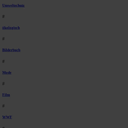
Umweltschutz
#
ökologisch
#
Bilderbuch
#
Mode
#
Film
#
WWF