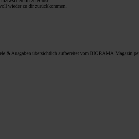
 inziwschen oft zu Hause.
 voll wieder zu dir zurückkommen.
spiele & Ausgaben übersichtlich aufbereitet vom BIORAMA-Magazin pe