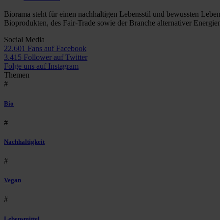
Biorama steht für einen nachhaltigen Lebensstil und bewussten Lebe
Bioprodukten, des Fair-Trade sowie der Branche alternativer Energie
Social Media
22.601 Fans auf Facebook
3.415 Follower auf Twitter
Folge uns auf Instagram
Themen
#
Bio
#
Nachhaltigkeit
#
Vegan
#
Lebensmittel