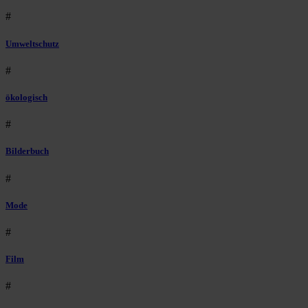
#
Umweltschutz
#
ökologisch
#
Bilderbuch
#
Mode
#
Film
#