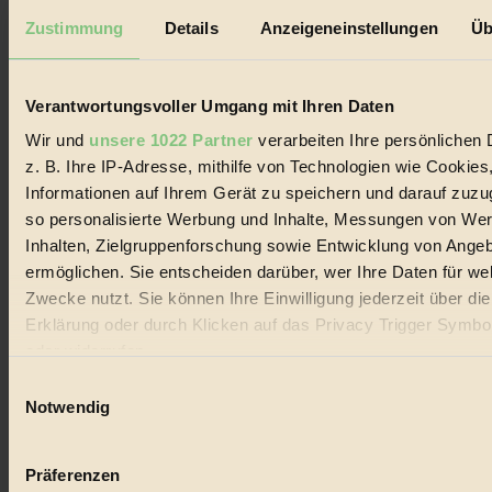
Datenschutz
Mediadaten
Zustimmung
Details
Anzeigeneinstellungen
Üb
Biorama steht für einen nachhaltigen Lebensstil und bewussten
Lebenswandel. Es ist eine moderne Plattform für Ideen, Menschen
und Produkte, ein Leitfaden im schnell wachsenden Markt des
Verantwortungsvoller Umgang mit Ihren Daten
Handels mit Bioprodukten, des Fair-Trade sowie der Branche
alternativer Energien.
Wir und
unsere 1022 Partner
verarbeiten Ihre persönlichen 
z. B. Ihre IP-Adresse, mithilfe von Technologien wie Cookies
Social Media
Informationen auf Ihrem Gerät zu speichern und darauf zuzu
22.601 Fans auf Facebook
3.415 Follower auf Twitter
so personalisierte Werbung und Inhalte, Messungen von We
Folge uns auf Instagram
Inhalten, Zielgruppenforschung sowie Entwicklung von Ange
Themen
ermöglichen. Sie entscheiden darüber, wer Ihre Daten für we
#
Zwecke nutzt. Sie können Ihre Einwilligung jederzeit über di
Bio
Erklärung oder durch Klicken auf das Privacy Trigger Symbo
oder widerrufen
#
Einwilligungsauswahl
Wenn Sie es erlauben, würden wir auch gerne:
Nachhaltigkeit
Notwendig
Informationen über Ihre geografische Lage erfassen, 
#
auf einige Meter genau sein können
Präferenzen
Ihr Gerät durch aktives Scannen nach bestimmten 
Vegan