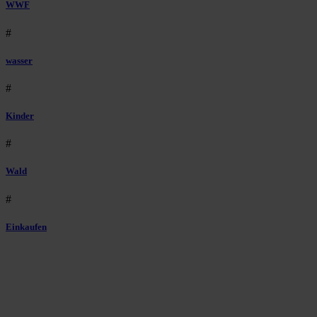
WWF
#
wasser
#
Kinder
#
Wald
#
Einkaufen