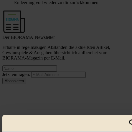
Entleerung voll wieder zu dir zurückkommen.
Der BIORAMA-Newsletter
Erhalte in regelmäßigen Abständen die aktuellsten Artikel,
Gewinnspiele & Ausgaben übersichtlich aufbereitet vom
BIORAMA-Magazin per E-Mail.
Jetzt eintragen:
© 2026 Biorama GmbH
Impressum & Disclaimer