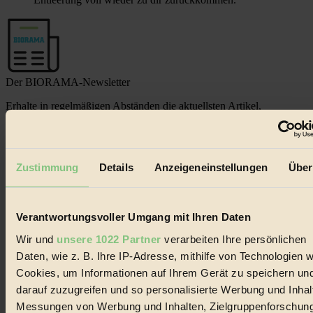
Der BIORAMA-Newsletter
Erhalte in regelmäßigen Abständen die aktuellsten Artikel,
Gewinnspiele & Ausgaben übersichtlich aufbereitet vom
BIORAMA-Magazin per E-Mail.
Zustimmung
Details
Anzeigeneinstellungen
Über
Jetzt eintragen:
Verantwortungsvoller Umgang mit Ihren Daten
Wir und
unsere 1022 Partner
verarbeiten Ihre persönlichen
Daten, wie z. B. Ihre IP-Adresse, mithilfe von Technologien w
© 2026 Biorama GmbH
Cookies, um Informationen auf Ihrem Gerät zu speichern un
darauf zuzugreifen und so personalisierte Werbung und Inhal
Impressum & Disclaimer
Messungen von Werbung und Inhalten, Zielgruppenforschun
Datenschutz