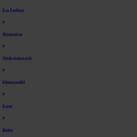
Eco Fashion
#
Illustration
#
Niederösterreich
#
klimawandel
#
Essen
#
Räder