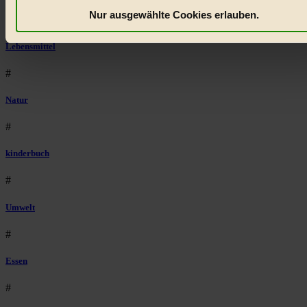
etwa selbst anonymisierte Statistiken dazu auslesen zu kön
Nur ausgewählte Cookies erlauben.
#
welche Inhalte besonders gut ankommen, Inhalte wie Videos
externen Plattformen anzuzeigen, oder auch, um Werbung
Lebensmittel
auszuspielen.
Mehr erfahren
.
#
Bist du damit einverstanden?
Natur
#
kinderbuch
#
Umwelt
#
Essen
#