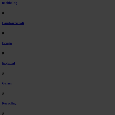
nachhaltig
#
Landwirtschaft
#
Design
#
Regional
#
Garten
#
Recycling
#