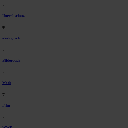
#
Umweltschutz
#
ökologisch
#
Bilderbuch
#
Mode
#
Film
#
WWF