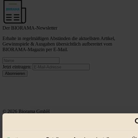
Der BIORAMA-Newsletter
Erhalte in regelmäßigen Abständen die aktuellsten Artikel,
Gewinnspiele & Ausgaben übersichtlich aufbereitet vom
BIORAMA-Magazin per E-Mail.
Jetzt eintragen:
© 2026 Biorama GmbH
Impressum & Disclaimer
Datenschutz
Mediadaten