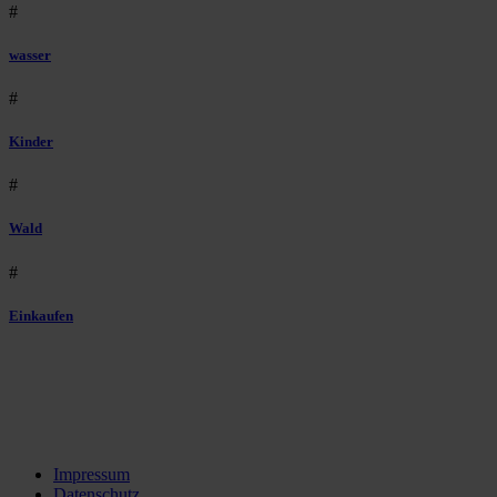
#
wasser
#
Kinder
#
Wald
#
Einkaufen
Impressum
Datenschutz