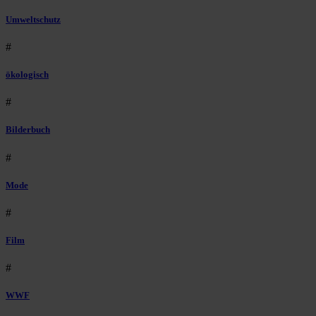
Umweltschutz
#
ökologisch
#
Bilderbuch
#
Mode
#
Film
#
WWF