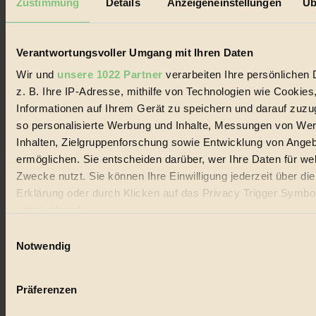
Zustimmung
Details
Anzeigeneinstellungen
Üb
Biorama steht für einen nachhaltigen Lebensstil und bewussten
Lebenswandel. Es ist eine moderne Plattform für Ideen, Menschen
und Produkte, ein Leitfaden im schnell wachsenden Markt des
Handels mit Bioprodukten, des Fair-Trade sowie der Branche
Verantwortungsvoller Umgang mit Ihren Daten
alternativer Energien.
Wir und
unsere 1022 Partner
verarbeiten Ihre persönlichen 
Social Media
z. B. Ihre IP-Adresse, mithilfe von Technologien wie Cookies
22.601 Fans auf Facebook
Informationen auf Ihrem Gerät zu speichern und darauf zuzu
3.415 Follower auf Twitter
Folge uns auf Instagram
so personalisierte Werbung und Inhalte, Messungen von We
Themen
Inhalten, Zielgruppenforschung sowie Entwicklung von Ange
#
ermöglichen. Sie entscheiden darüber, wer Ihre Daten für we
Zwecke nutzt. Sie können Ihre Einwilligung jederzeit über di
Bio
Erklärung oder durch Klicken auf das Privacy Trigger Symbo
#
oder widerrufen
Einwilligungsauswahl
Nachhaltigkeit
Wenn Sie es erlauben, würden wir auch gerne:
Notwendig
#
Informationen über Ihre geografische Lage erfassen, 
auf einige Meter genau sein können
Vegan
Präferenzen
Ihr Gerät durch aktives Scannen nach bestimmten 
(Fingerprinting) identifizieren