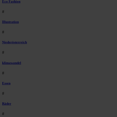
Eco Fashion
#
Illustration
#
Niederösterreich
#
klimawandel
#
Essen
#
Räder
#