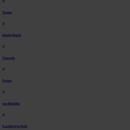
#
Natur
#
kinderbuch
#
Umwelt
#
Essen
#
nachhaltig
#
Landwirtschaft