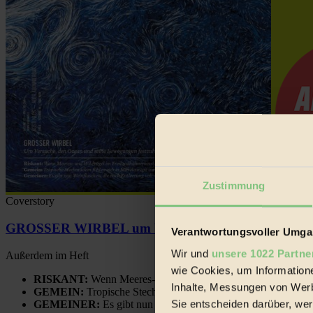
Zustimmung
Coverstory
GROSSER WIRBEL um Versuche, den Ozean und sein
Verantwortungsvoller Umgan
Wir und
unsere 1022 Partne
Außerdem im Heft
wie Cookies, um Information
RISKANT:
Wenn Meeres- und Wildvögel im Freilandhühnerbe
Inhalte, Messungen von Werb
GEMEIN:
Tropische Stechmücken fühlen sich in Mitteleuropa
Sie entscheiden darüber, wer
GEMEINER:
Es gibt nun Weinflaschen, die nach Entleerung