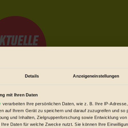
Details
Anzeigeneinstellungen
e Bewegungen festzuhalten.
g mit Ihren Daten
r
verarbeiten Ihre persönlichen Daten, wie z. B. Ihre IP-Adresse,
en auf Ihrem Gerät zu speichern und darauf zuzugreifen und so 
trieb vorbeischauen.
ung und Inhalten, Zielgruppenforschung sowie Entwicklung von
 inziwschen oft zu Hause.
 Ihre Daten für welche Zwecke nutzt. Sie können Ihre Einwilligun
 voll wieder zu dir zurückkommen.