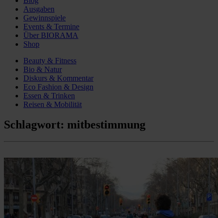
Blog
Ausgaben
Gewinnspiele
Events & Termine
Über BIORAMA
Shop
Beauty & Fitness
Bio & Natur
Diskurs & Kommentar
Eco Fashion & Design
Essen & Trinken
Reisen & Mobilität
Schlagwort:
mitbestimmung