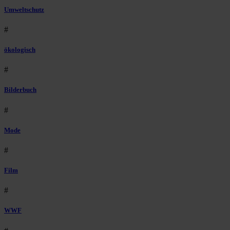
Umweltschutz
#
ökologisch
#
Bilderbuch
#
Mode
#
Film
#
WWF