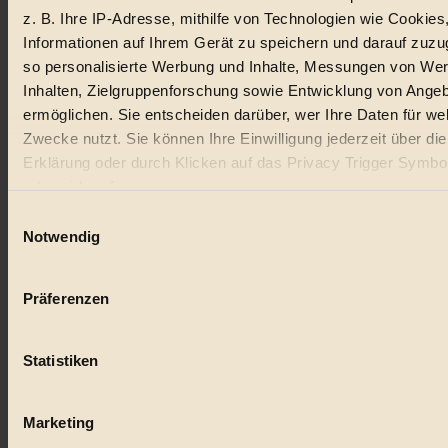
z. B. Ihre IP-Adresse, mithilfe von Technologien wie Cookies
Lebensmittel
Informationen auf Ihrem Gerät zu speichern und darauf zuzu
so personalisierte Werbung und Inhalte, Messungen von We
#
Inhalten, Zielgruppenforschung sowie Entwicklung von Ange
Natur
ermöglichen. Sie entscheiden darüber, wer Ihre Daten für we
Zwecke nutzt. Sie können Ihre Einwilligung jederzeit über di
#
Erklärung oder durch Klicken auf das Privacy Trigger Symbo
oder widerrufen
kinderbuch
Einwilligungsauswahl
#
Wenn Sie es erlauben, würden wir auch gerne:
Notwendig
Informationen über Ihre geografische Lage erfassen, 
Umwelt
auf einige Meter genau sein können
Präferenzen
#
Ihr Gerät durch aktives Scannen nach bestimmten 
(Fingerprinting) identifizieren
Essen
Statistiken
Erfahren Sie mehr darüber, wie Ihre persönlichen Daten verar
#
werden, und legen Sie Ihre Präferenzen im
Abschnitt Einzel
fest.
Marketing
nachhaltig