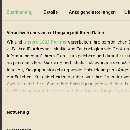
Impressum & Disclaimer
Datenschutz
Zustimmung
Details
Anzeigeneinstellungen
Üb
Mediadaten
Biorama steht für einen nachhaltigen Lebensstil und bewussten
Lebenswandel. Es ist eine moderne Plattform für Ideen, Menschen
Verantwortungsvoller Umgang mit Ihren Daten
und Produkte, ein Leitfaden im schnell wachsenden Markt des
Handels mit Bioprodukten, des Fair-Trade sowie der Branche
Wir und
unsere 1022 Partner
verarbeiten Ihre persönlichen 
alternativer Energien.
z. B. Ihre IP-Adresse, mithilfe von Technologien wie Cookies
Social Media
Informationen auf Ihrem Gerät zu speichern und darauf zuzu
22.601 Fans auf Facebook
so personalisierte Werbung und Inhalte, Messungen von We
3.415 Follower auf Twitter
Inhalten, Zielgruppenforschung sowie Entwicklung von Ange
Folge uns auf Instagram
Themen
ermöglichen. Sie entscheiden darüber, wer Ihre Daten für we
#
Zwecke nutzt. Sie können Ihre Einwilligung jederzeit über di
Erklärung oder durch Klicken auf das Privacy Trigger Symbo
Bio
oder widerrufen
#
Einwilligungsauswahl
Wenn Sie es erlauben, würden wir auch gerne:
Notwendig
Nachhaltigkeit
Informationen über Ihre geografische Lage erfassen, 
#
auf einige Meter genau sein können