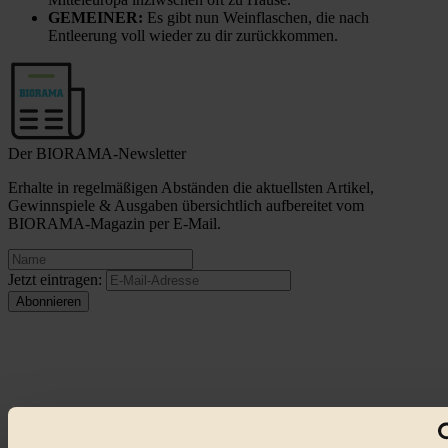
GEMEINER:
Es gibt nun Weinflaschen, die nach
Entleerung voll wieder zu dir zurückkommen.
Der BIORAMA-Newsletter
Erhalte in regelmäßigen Abständen die aktuellsten Artikel,
Gewinnspiele & Ausgaben übersichtlich aufbereitet vom
BIORAMA-Magazin per E-Mail.
Jetzt eintragen:
© 2026 Biorama GmbH