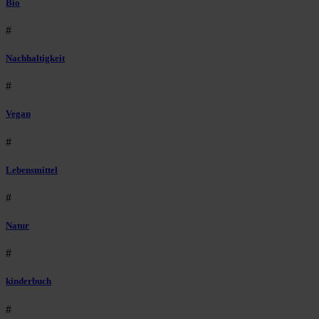
Bio
#
Nachhaltigkeit
#
Vegan
#
Lebensmittel
#
Natur
#
kinderbuch
#