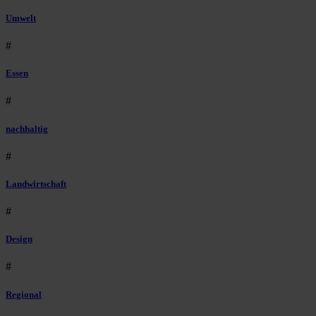
Umwelt
#
Essen
#
nachhaltig
#
Landwirtschaft
#
Design
#
Regional