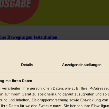
e Bewegungen festzuhalten.
trieb vorbeischauen.
 inziwschen oft zu Hause.
 voll wieder zu dir zurückkommen.
Details
Anzeigeneinstellungen
g mit Ihren Daten
r
verarbeiten Ihre persönlichen Daten, wie z. B. Ihre IP-Adresse,
en auf Ihrem Gerät zu speichern und darauf zuzugreifen und so 
ung und Inhalten, Zielgruppenforschung sowie Entwicklung von
spiele & Ausgaben übersichtlich aufbereitet vom BIORAMA-Magazin pe
 Ihre Daten für welche Zwecke nutzt. Sie können Ihre Einwilligun