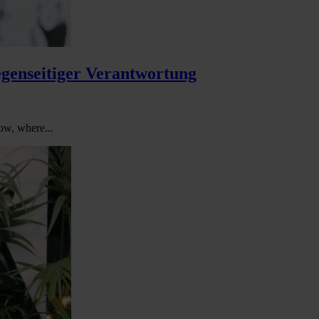
egenseitiger Verantwortung
ow, where...