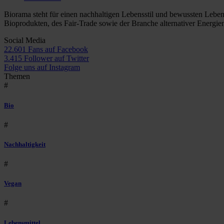
Biorama steht für einen nachhaltigen Lebensstil und bewussten Lebe
Bioprodukten, des Fair-Trade sowie der Branche alternativer Energie
Social Media
22.601 Fans auf Facebook
3.415 Follower auf Twitter
Folge uns auf Instagram
Themen
#
Bio
#
Nachhaltigkeit
#
Vegan
#
Lebensmittel