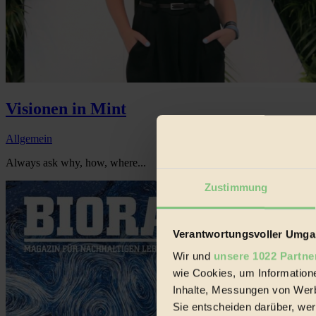
Visionen in Mint
Allgemein
Always ask why, how, where...
Zustimmung
Verantwortungsvoller Umgan
Wir und
unsere 1022 Partne
wie Cookies, um Information
Inhalte, Messungen von Werb
Sie entscheiden darüber, wer