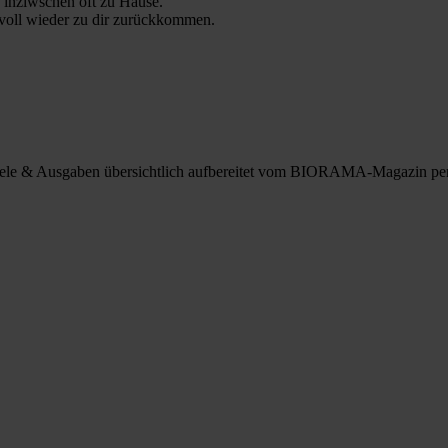
 inziwschen oft zu Hause.
 voll wieder zu dir zurückkommen.
spiele & Ausgaben übersichtlich aufbereitet vom BIORAMA-Magazin pe