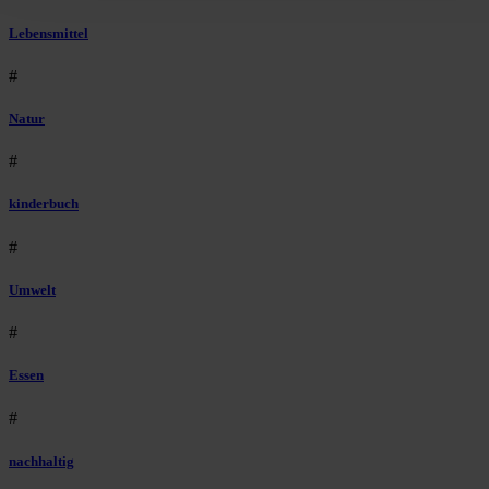
Lebensmittel
#
Natur
#
kinderbuch
#
Umwelt
#
Essen
#
nachhaltig