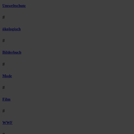
Umweltschutz
#
ökologisch
#
Bilderbuch
#
Mode
#
Film
#
WWF