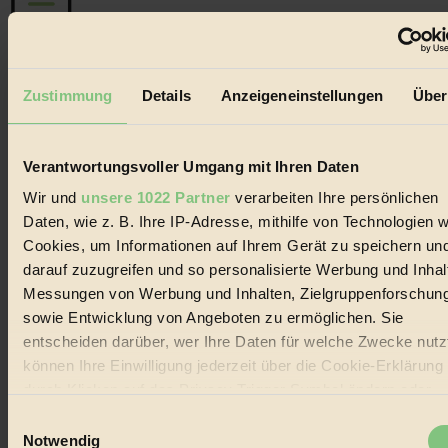
Der BIORAMA-Newsletter
Zustimmung
Details
Anzeigeneinstellungen
Über
Erhalte in regelmäßigen Abständen die aktuellsten Artikel,
Gewinnspiele & Ausgaben übersichtlich aufbereitet vom
BIORAMA-Magazin per E-Mail.
Verantwortungsvoller Umgang mit Ihren Daten
Wir und
unsere 1022 Partner
verarbeiten Ihre persönlichen
Jetzt eintragen:
Daten, wie z. B. Ihre IP-Adresse, mithilfe von Technologien w
Cookies, um Informationen auf Ihrem Gerät zu speichern un
darauf zuzugreifen und so personalisierte Werbung und Inhal
Messungen von Werbung und Inhalten, Zielgruppenforschun
sowie Entwicklung von Angeboten zu ermöglichen. Sie
entscheiden darüber, wer Ihre Daten für welche Zwecke nutzt
© 2026 Biorama GmbH
können Ihre Einwilligung jederzeit über die Cookie-Erklärung
Impressum & Disclaimer
durch Klicken auf das Privacy Trigger Symbol ändern oder
Datenschutz
widerrufen
Einwilligungsauswahl
Mediadaten
Notwendig